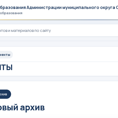
образования Администрации муниципального округа 
 образования
менты
НТЫ
рхив
вый архив