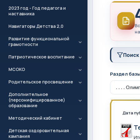
2023 год - Год педагога и
наставника
Вс
Навигаторы Детства 2,0
на
Развитие функциональной
грамотности
Поиск
Патриотическое воспитание
МСОКО
Раздел баз
Родительское просвещение
Дополнительное
(персонифицированное)
образование
Дата пу
Методический кабинет
Т
Детская оздоровительная
кампания
Ит