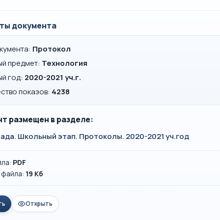
ты документа
окумента:
Протокол
ый предмет:
Технология
ый год:
2020-2021 уч.г.
ство показов:
4238
т размещен в разделе:
да. Школьный этап. Протоколы. 2020-2021 уч.год
йла:
PDF
 файла:
19 Кб
ть
Открыть