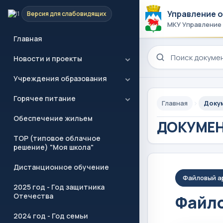
Управление 
Версия для слабовидящих
МКУ Управление
Главная
Поиск по сайту
Новости и проекты
Учреждения образования
Горячее питание
Главная
Доку
Обеспечение жильем
ДОКУМЕ
ТОР (типовое облачное
решение) "Моя школа"
Дистанционное обучение
Файловый а
2025 год - Год защитника
Отечества
Файло
2024 год - Год семьи