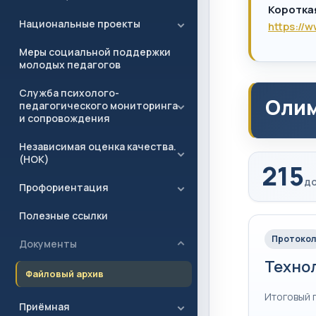
Коротка
Национальные проекты
https://
Меры социальной поддержки
молодых педагогов
Служба психолого-
Олим
педагогического мониторинга
и сопровождения
Независимая оценка качества.
(НОК)
215
до
Профориентация
Полезные ссылки
Протокол
Документы
Техно
Файловый архив
Итоговый 
Приёмная