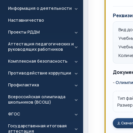
Информация о деятельности
Реквизи
Наставничество
Вид д
Проекты РДДМ
Учебн
Аттестация педагогических и
Учебн
руководящих работников
Количе
Комплексная безопасность
Докумен
Противодействие коррупции
-
Олимпиа
Профилактика
Всероссийская олимпиада
Тип фа
школьников (ВСОШ)
Размер
ФГОС
Скача
Государственная итоговая
аттестация