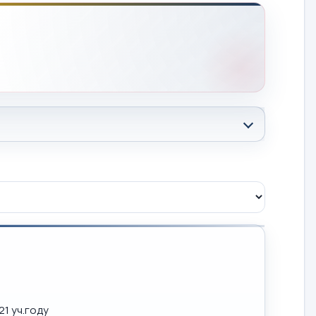
1 уч.году