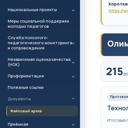
Коротка
Национальные проекты
https://
Меры социальной поддержки
молодых педагогов
Служба психолого-
Олим
педагогического мониторинга
и сопровождения
Независимая оценка качества.
(НОК)
215
до
Профориентация
Полезные ссылки
Протокол
Документы
Техно
Файловый архив
Итоговый 
Приёмная