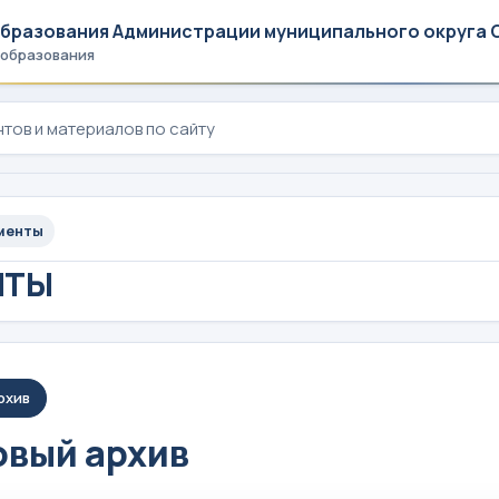
образования Администрации муниципального округа 
 образования
менты
НТЫ
рхив
вый архив