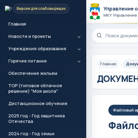
Управление 
Версия для слабовидящих
МКУ Управление
Главная
Поиск по сайту
Новости и проекты
Учреждения образования
Горячее питание
Главная
Доку
Обеспечение жильем
ДОКУМЕ
ТОР (типовое облачное
решение) "Моя школа"
Дистанционное обучение
Файловый а
2025 год - Год защитника
Отечества
Файло
2024 год - Год семьи