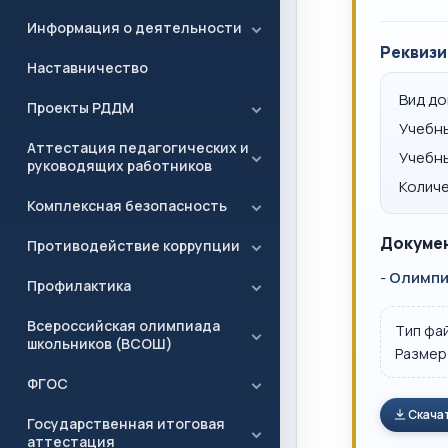
Информация о деятельности
Реквизи
Наставничество
Вид д
Проекты РДДМ
Учебн
Аттестация педагогических и
Учебн
руководящих работников
Количе
Комплексная безопасность
Докумен
Противодействие коррупции
-
Олимпиа
Профилактика
Всероссийская олимпиада
Тип фа
школьников (ВСОШ)
Размер
ФГОС
Скача
Государственная итоговая
аттестация