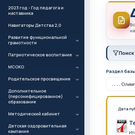
2023 год - Год педагога и
наставника
Вс
Навигаторы Детства 2,0
на
Развитие функциональной
грамотности
Поиск
Патриотическое воспитание
МСОКО
Раздел баз
Родительское просвещение
Дополнительное
(персонифицированное)
образование
Дата пу
Методический кабинет
Т
Детская оздоровительная
кампания
Ит