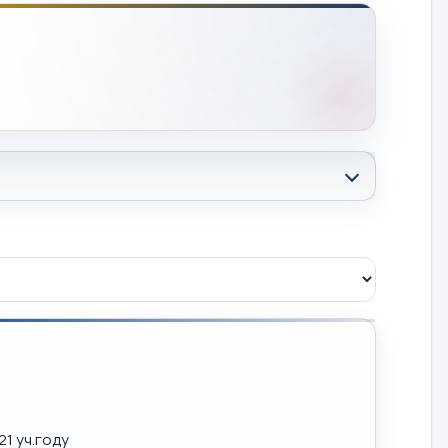
1 уч.году