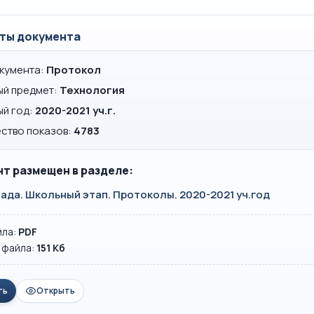
ты документа
окумента:
Протокол
ый предмет:
Технология
ый год:
2020-2021 уч.г.
ство показов:
4783
т размещен в разделе:
да. Школьный этап. Протоколы. 2020-2021 уч.год
йла:
PDF
 файла:
151 Кб
ть
Открыть