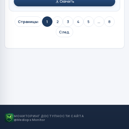
Скачать
Страницы:
1
2
3
4
5
...
8
След.
МОНИТОРИНГ ДОСТУПНОСТИ САЙТА
@Mediops Monitor