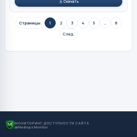
Скачать
Страницы:
1
2
3
4
5
...
8
След.
МОНИТОРИНГ ДОСТУПНОСТИ САЙТА
@Mediops Monitor