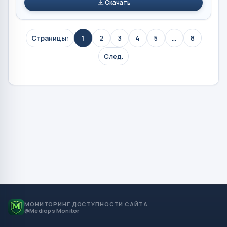
Скачать
Страницы:
1
2
3
4
5
...
8
След.
МОНИТОРИНГ ДОСТУПНОСТИ САЙТА
@Mediops Monitor