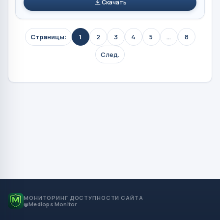
Скачать
Страницы:
1
2
3
4
5
...
8
След.
МОНИТОРИНГ ДОСТУПНОСТИ САЙТА
@Mediops Monitor