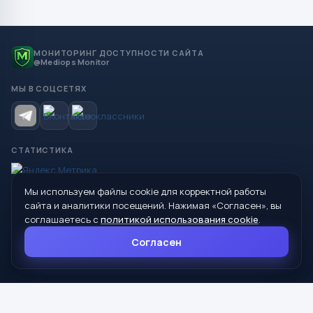
МОНИТОРИНГ ДОСТУПНОСТИ САЙТА
@Mediops Monitor
МЫ В СОЦСЕТЯХ
СТАТИСТИКА
Мы используем файлы cookie для корректной работы
© 2026 Управление образования Администрации МО
сайта и аналитики посещений. Нажимая «Согласен», вы
Сухой Лог
соглашаетесь с
политикой использования cookie
.
624800, Свердловская область, г. Сухой Лог, ул. Кирова, дом 7
Согласен
8 (34373) 4-33-85
info@mouoslog.ru
Политика cookie