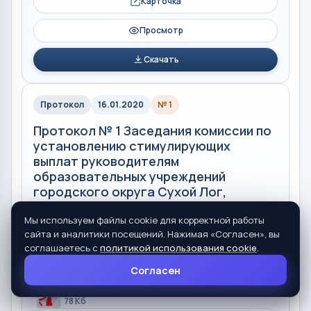
Карточка
Просмотр
Скачать
Протокол
16.01.2020
№ 1
Протокол № 1 Заседания комиссии по
установлению стимулирующих
выплат руководителям
образовательных учреждений
городского округа Сухой Лог,
подведомственных Управлению
образования от 16.01.2020
Мы используем файлы cookie для корректной работы
сайта и аналитики посещений. Нажимая «Согласен», вы
Автор: Управление образования
соглашаетесь с
политикой использования cookie
.
Согласен
PDF
78 Кб