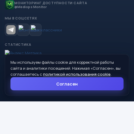
МОНИТОРИНГ ДОСТУПНОСТИ САЙТА
@Mediops Monitor
МЫ В СОЦСЕТЯХ
СТАТИСТИКА
Мы используем файлы cookie для корректной работы
© 2026 Управление образования Администрации МО
сайта и аналитики посещений. Нажимая «Согласен», вы
Сухой Лог
соглашаетесь с
политикой использования cookie
.
624800, Свердловская область, г. Сухой Лог, ул. Кирова, дом 7
Согласен
8 (34373) 4-33-85
info@mouoslog.ru
Политика cookie