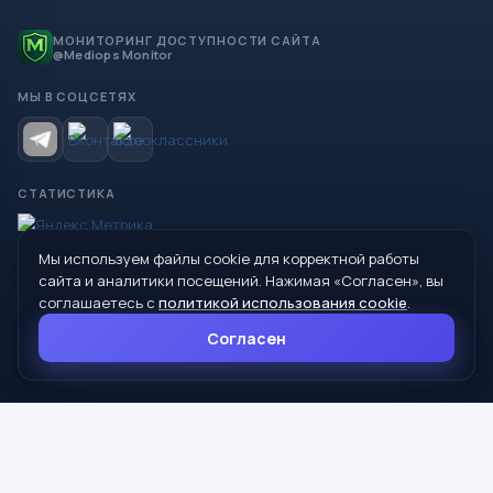
МОНИТОРИНГ ДОСТУПНОСТИ САЙТА
@Mediops Monitor
МЫ В СОЦСЕТЯХ
СТАТИСТИКА
Мы используем файлы cookie для корректной работы
© 2026 Управление образования Администрации МО
сайта и аналитики посещений. Нажимая «Согласен», вы
Сухой Лог
соглашаетесь с
политикой использования cookie
.
624800, Свердловская область, г. Сухой Лог, ул. Кирова, дом 7
Согласен
8 (34373) 4-33-85
info@mouoslog.ru
Политика cookie