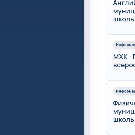
Англи
муниц
школьн
Информац
МХК -
всеро
Информац
Физич
муниц
школьн