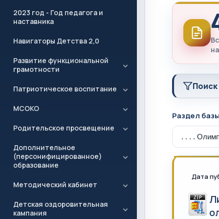
2023 год - Год педагога и
наставника
Вс
Навигаторы Детства 2,0
на
Развитие функциональной
грамотности
Поиск
Патриотическое воспитание
МСОКО
Раздел баз
Родительское просвещение
Дополнительное
(персонифицированное)
образование
Дата пу
Методический кабинет
Л
Детская оздоровительная
о
кампания