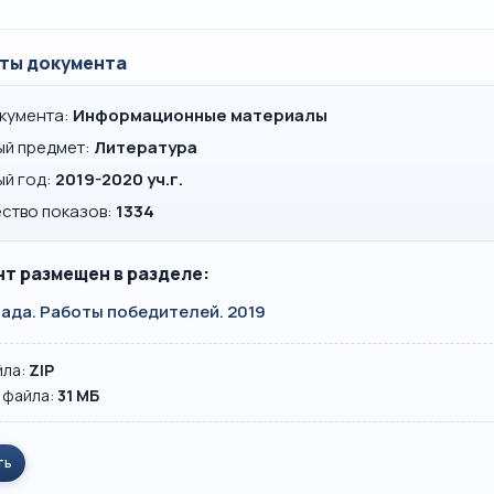
ты документа
окумента:
Информационные материалы
ый предмет:
Литература
ый год:
2019-2020 уч.г.
ство показов:
1334
т размещен в разделе:
ада. Работы победителей. 2019
йла:
ZIP
 файла:
31 MБ
ть