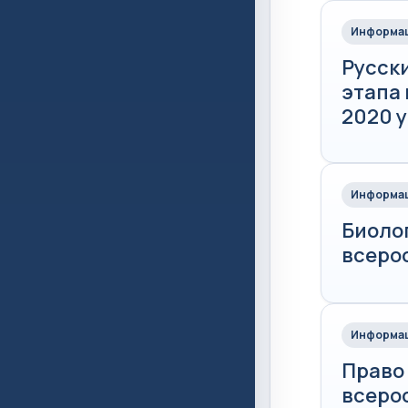
Информац
Русск
этапа
2020 у
Информац
Биоло
всеро
Информац
Право
всеро