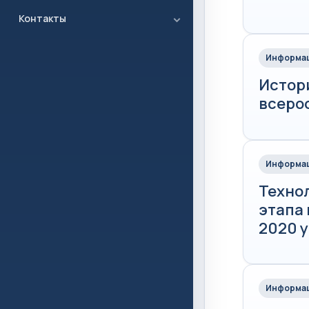
Контакты
Информац
Истор
всеро
Информац
Техно
этапа
2020 у
Информац