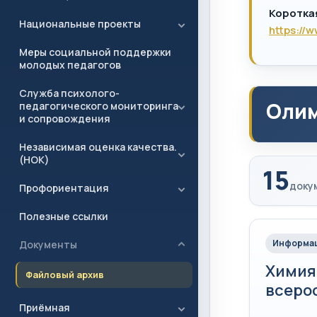
Коротка
Национальные проекты
https://
Меры социальной поддержки
молодых педагогов
Служба психолого-
Олим
педагогического мониторинга
и сопровождения
Независимая оценка качества.
(НОК)
15
доку
Профориентация
Полезные ссылки
Информац
Документы
Химия
Файловый архив
всеро
Приёмная