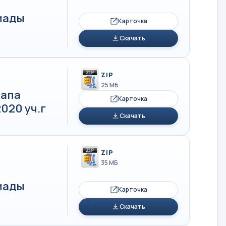
иады
Карточка
Скачать
ZIP
25 МБ
тапа
Карточка
020 уч.г
Скачать
ZIP
35 МБ
иады
Карточка
Скачать