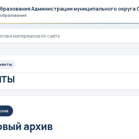
образования Администрации муниципального округа 
 образования
менты
НТЫ
рхив
вый архив