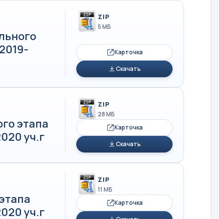
ZIP
5 МБ
льного
2019-
Карточка
Скачать
ZIP
28 МБ
го этапа
Карточка
020 уч.г
Скачать
ZIP
11 МБ
этапа
Карточка
020 уч.г