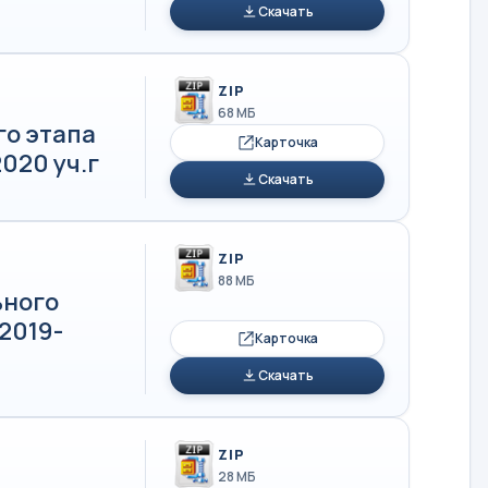
Скачать
ZIP
68 МБ
го этапа
Карточка
020 уч.г
Скачать
ZIP
88 МБ
ьного
2019-
Карточка
Скачать
ZIP
28 МБ