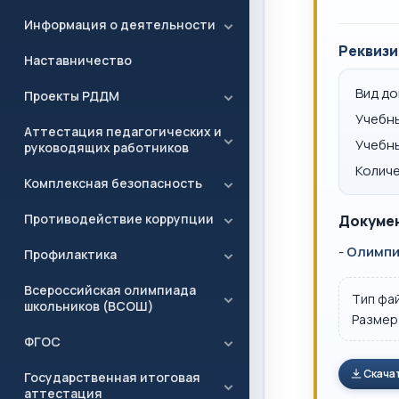
Информация о деятельности
Реквизи
Наставничество
Вид д
Проекты РДДМ
Учебн
Аттестация педагогических и
Учебн
руководящих работников
Количе
Комплексная безопасность
Противодействие коррупции
Докумен
-
Олимпи
Профилактика
Всероссийская олимпиада
Тип фа
школьников (ВСОШ)
Размер
ФГОС
Скача
Государственная итоговая
аттестация