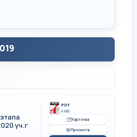
019
PDF
4 МБ
 этапа
Карточка
020 уч.г
Просмотр