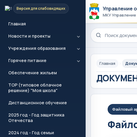
Управление 
Версия для слабовидящих
МКУ Управление
Главная
Поиск по сайту
Новости и проекты
Учреждения образования
Горячее питание
Главная
Доку
Обеспечение жильем
ДОКУМЕ
ТОР (типовое облачное
решение) "Моя школа"
Дистанционное обучение
Файловый а
2025 год - Год защитника
Отечества
Файло
2024 год - Год семьи