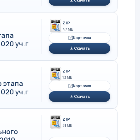
Скачать
ZIP
47 МБ
тапа
Карточка
020 уч.г
Скачать
ZIP
13 МБ
 этапа
Карточка
020 уч.г
Скачать
ZIP
31 МБ
ьного