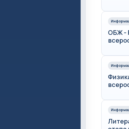
Информац
ОБЖ -
всеро
Информац
Физик
всеро
Информац
Литер