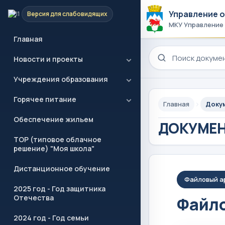
Управление 
Версия для слабовидящих
МКУ Управление
Главная
Поиск по сайту
Новости и проекты
Учреждения образования
Горячее питание
Главная
Доку
Обеспечение жильем
ДОКУМЕ
ТОР (типовое облачное
решение) "Моя школа"
Дистанционное обучение
Файловый а
2025 год - Год защитника
Отечества
Файло
2024 год - Год семьи