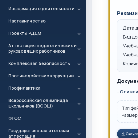
Информация о деятельности
Реквизи
Наставничество
Дата 
Проекты РДДМ
Вид д
Аттестация педагогических и
Учебн
руководящих работников
Учебн
Комплексная безопасность
Количе
Противодействие коррупции
Докумен
Профилактика
-
Олимпиа
Всероссийская олимпиада
школьников (ВСОШ)
Тип фа
Размер
ФГОС
Государственная итоговая
Скача
аттестация