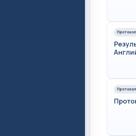
Протокол
Резул
Англий
Протокол
Проток