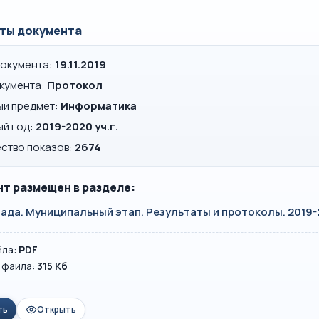
ты документа
документа:
19.11.2019
окумента:
Протокол
ый предмет:
Информатика
ый год:
2019-2020 уч.г.
ство показов:
2674
т размещен в разделе:
да. Муниципальный этап. Результаты и протоколы. 2019-2
йла:
PDF
 файла:
315 Кб
ть
Открыть