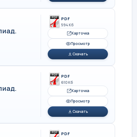
PDF
594 Кб
пиад.
Карточка
Просмотр
Скачать
PDF
610 Кб
пиад.
Карточка
Просмотр
Скачать
PDF