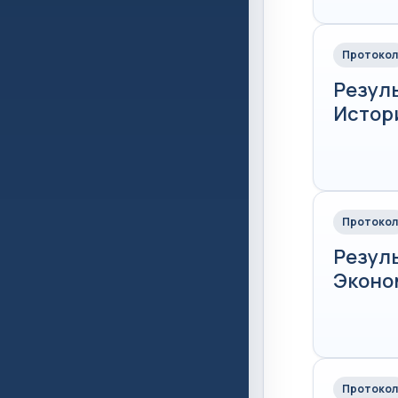
Протокол
Резул
Истори
Протокол
Резул
Эконом
Протокол