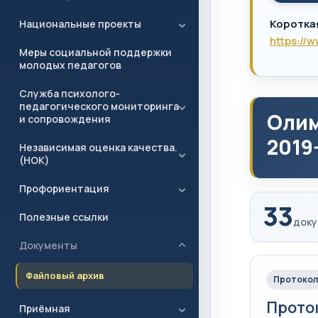
Коротка
Национальные проекты
https://
Меры социальной поддержки
молодых педагогов
Служба психолого-
педагогического мониторинга
Олим
и сопровождения
2019
Независимая оценка качества.
(НОК)
Профориентация
33
Полезные ссылки
доку
Документы
Файловый архив
Протокол
Проток
Приёмная