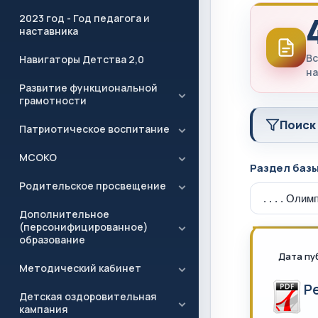
2023 год - Год педагога и
наставника
Вс
Навигаторы Детства 2,0
на
Развитие функциональной
грамотности
Поиск
Патриотическое воспитание
МСОКО
Раздел баз
Родительское просвещение
Дополнительное
(персонифицированное)
образование
Дата пу
Методический кабинет
Р
Детская оздоровительная
кампания