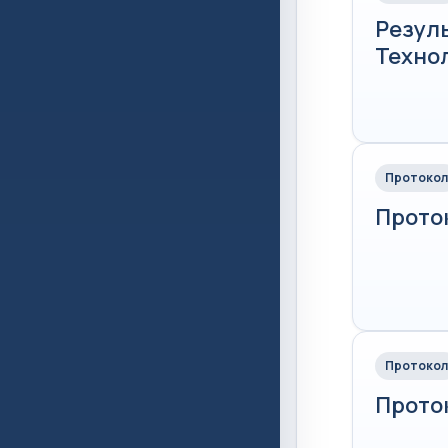
Резул
Технол
Протокол
Проток
Протокол
Проток