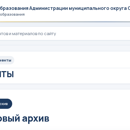
образования Администрации муниципального округа 
 образования
менты
НТЫ
рхив
вый архив