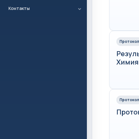
Контакты
Протокол
Резул
Химия 
Протокол
Проток