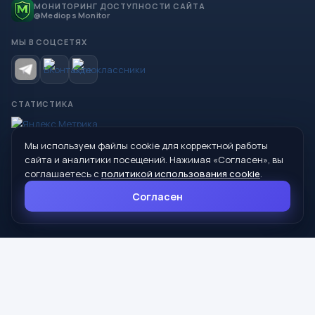
МОНИТОРИНГ ДОСТУПНОСТИ САЙТА
@Mediops Monitor
МЫ В СОЦСЕТЯХ
СТАТИСТИКА
Мы используем файлы cookie для корректной работы
© 2026 Управление образования Администрации МО
сайта и аналитики посещений. Нажимая «Согласен», вы
Сухой Лог
соглашаетесь с
политикой использования cookie
.
624800, Свердловская область, г. Сухой Лог, ул. Кирова, дом 7
Согласен
8 (34373) 4-33-85
info@mouoslog.ru
Политика cookie