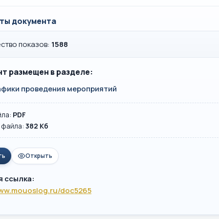
ты документа
ство показов:
1588
т размещен в разделе:
рафики проведения мероприятий
йла:
PDF
 файла:
382 Кб
ть
Открыть
я ссылка:
www.mouoslog.ru/doc5265