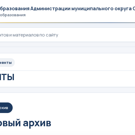
образования Администрации муниципального округа 
 образования
менты
НТЫ
рхив
вый архив