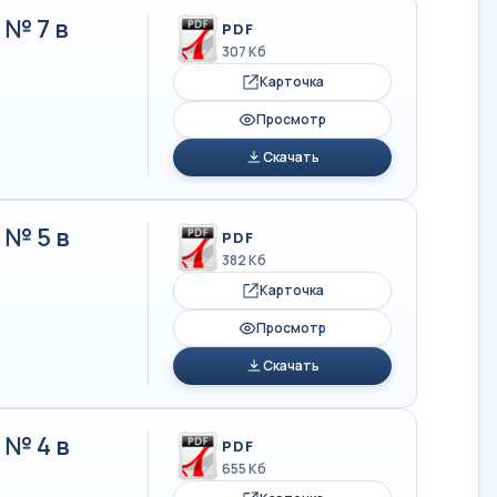
№ 7 в
PDF
307 Кб
Карточка
Просмотр
Скачать
№ 5 в
PDF
382 Кб
Карточка
Просмотр
Скачать
№ 4 в
PDF
655 Кб