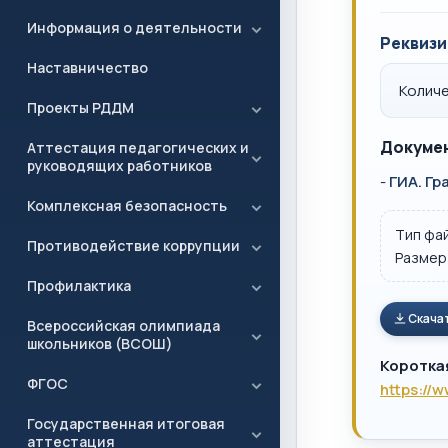
Информация о деятельности
Реквизи
Наставничество
Количе
Проекты РДДМ
Докумен
Аттестация педагогических и
руководящих работников
-
ГИА. Г
Комплексная безопасность
Тип фа
Противодействие коррупции
Размер
Профилактика
Скача
Всероссийская олимпиада
школьников (ВСОШ)
Коротка
ФГОС
https://
Государственная итоговая
аттестация