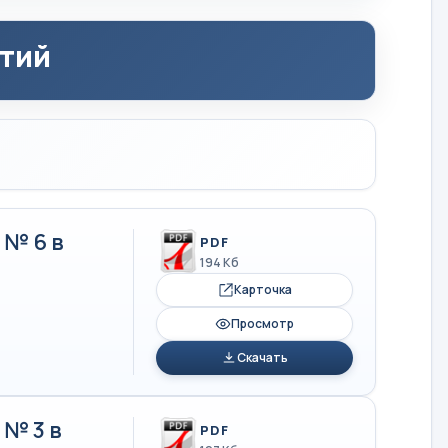
ятий
 № 6 в
PDF
194 Кб
Карточка
Просмотр
Скачать
№ 3 в
PDF