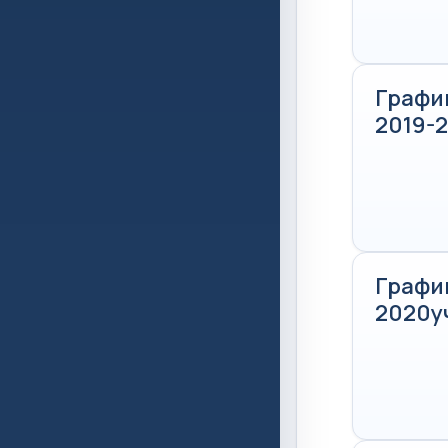
Графи
2019-
Графи
2020у