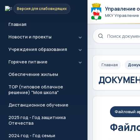
Управление 
Версия для слабовидящих
МКУ Управление
Главная
Поиск по сайту
Новости и проекты
Учреждения образования
Горячее питание
Главная
Доку
Обеспечение жильем
ДОКУМЕ
ТОР (типовое облачное
решение) "Моя школа"
Дистанционное обучение
Файловый а
2025 год - Год защитника
Отечества
Файло
2024 год - Год семьи