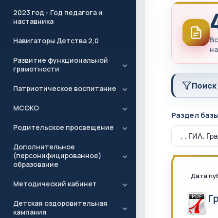
2023 год - Год педагога и
наставника
Вс
Навигаторы Детства 2,0
на
Развитие функциональной
грамотности
Поиск
Патриотическое воспитание
МСОКО
Раздел баз
Родительское просвещение
Дополнительное
(персонифицированное)
образование
Дата пу
Методический кабинет
Г
Детская оздоровительная
кампания