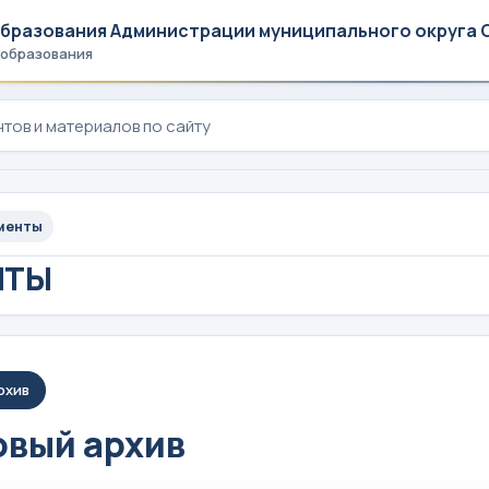
образования Администрации муниципального округа 
 образования
менты
НТЫ
рхив
вый архив