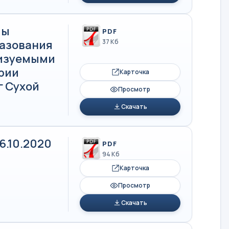
мы
PDF
азования
37 Кб
лизуемыми
рии
Карточка
г Сухой
Просмотр
Скачать
6.10.2020
PDF
94 Кб
Карточка
Просмотр
Скачать