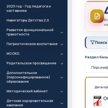
2023 год - Год педагога и
наставника
Вс
Навигаторы Детства 2,0
на
Развитие функциональной
грамотности
Поиск
Патриотическое воспитание
МСОКО
Раздел баз
Родительское просвещение
Дополнительное
(персонифицированное)
образование
Дата пу
Методический кабинет
О
Детская оздоровительная
кампания