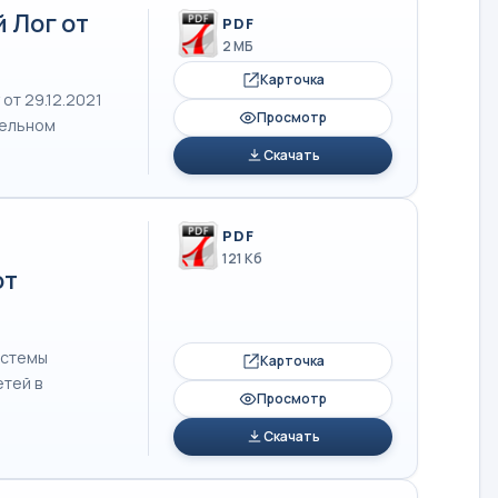
 Лог от
PDF
2 МБ
Карточка
от 29.12.2021
Просмотр
тельном
Скачать
PDF
121 Кб
от
истемы
Карточка
тей в
Просмотр
Скачать