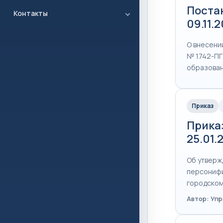
Постан
Контакты
09.11.
O внесении
№ 1742-ПГ
образован
Приказ
Прика
25.01.
Об утверж
персонифи
городском
Автор: Уп