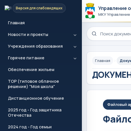
Управление 
Версия для слабовидящих
МКУ Управление
Главная
Поиск по сайту
Новости и проекты
Учреждения образования
Горячее питание
Главная
Доку
Обеспечение жильем
ДОКУМЕ
ТОР (типовое облачное
решение) "Моя школа"
Дистанционное обучение
Файловый а
2025 год - Год защитника
Отечества
Файло
2024 год - Год семьи