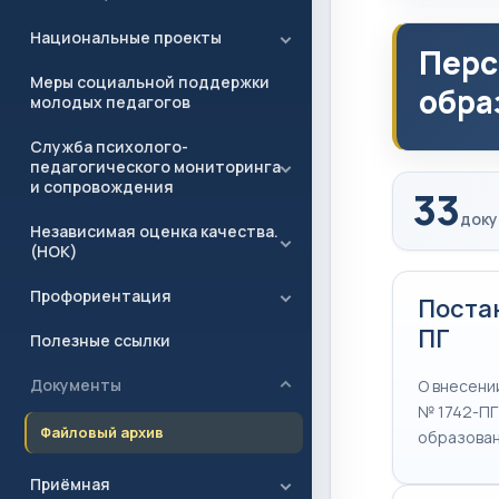
Национальные проекты
Перс
Меры социальной поддержки
обра
молодых педагогов
Служба психолого-
педагогического мониторинга
и сопровождения
33
доку
Независимая оценка качества.
(НОК)
Профориентация
Постан
ПГ
Полезные ссылки
Документы
О внесении
№ 1742-ПГ
Файловый архив
образован
Приёмная