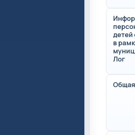
Инфор
персо
детей
в рам
муниц
Лог
Общая