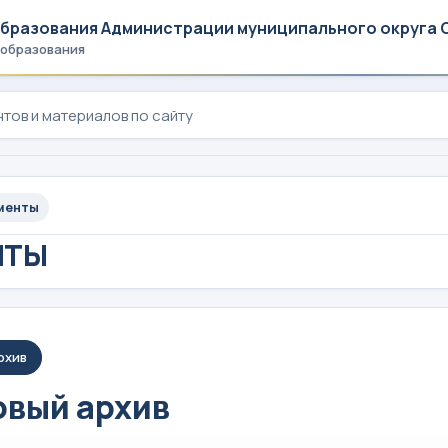
образования Администрации муниципального округа 
 образования
менты
НТЫ
рхив
вый архив