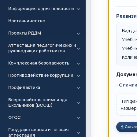
Информация о деятельности
Реквизи
Наставничество
Вид д
Проекты РДДМ
Учебн
Аттестация педагогических и
Учебн
руководящих работников
Количе
Комплексная безопасность
Докумен
Противодействие коррупции
-
Олимпиа
Профилактика
Всероссийская олимпиада
Тип фа
школьников (ВСОШ)
Размер
ФГОС
Скача
Государственная итоговая
аттестация