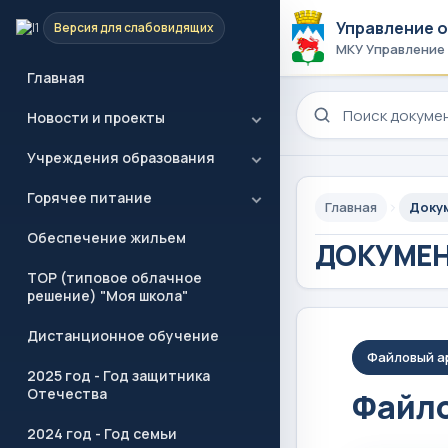
Управление 
Версия для слабовидящих
МКУ Управление
Главная
Поиск по сайту
Новости и проекты
Учреждения образования
Горячее питание
Главная
Доку
Обеспечение жильем
ДОКУМЕ
ТОР (типовое облачное
решение) "Моя школа"
Дистанционное обучение
Файловый а
2025 год - Год защитника
Отечества
Файло
2024 год - Год семьи