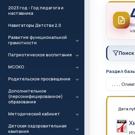
2023 год - Год педагога и
наставника
Вс
Навигаторы Детства 2,0
на
Развитие функциональной
грамотности
Поиск
Патриотическое воспитание
МСОКО
Раздел баз
Родительское просвещение
Дополнительное
(персонифицированное)
образование
Дата пу
Методический кабинет
Х
Детская оздоровительная
кампания
Ит