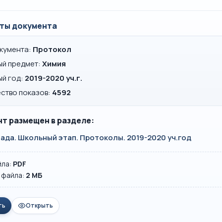
ты документа
окумента:
Протокол
ый предмет:
Химия
ый год:
2019-2020 уч.г.
ство показов:
4592
т размещен в разделе:
да. Школьный этап. Протоколы. 2019-2020 уч.год
йла:
PDF
 файла:
2 MБ
ть
Открыть