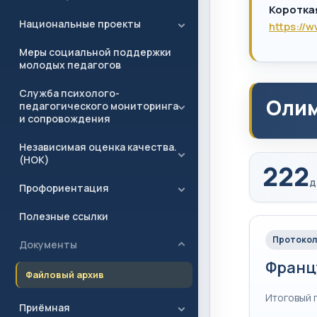
Коротка
Национальные проекты
https://
Меры социальной поддержки
молодых педагогов
Служба психолого-
Олим
педагогического мониторинга
и сопровождения
Независимая оценка качества.
(НОК)
222
д
Профориентация
Полезные ссылки
Протокол
Документы
Франц
Файловый архив
Итоговый 
Приёмная