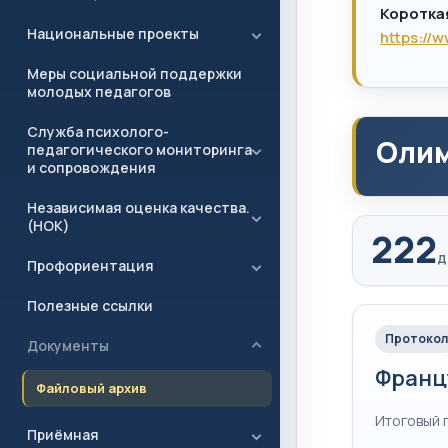
Коротка
Национальные проекты
https://
Меры социальной поддержки
молодых педагогов
Служба психолого-
Олим
педагогического мониторинга
и сопровождения
Независимая оценка качества.
(НОК)
222
д
Профориентация
Полезные ссылки
Протокол
Документы
Франц
Файловый архив
Итоговый 
Приёмная