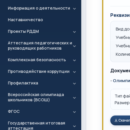
Информация о деятельности
Реквизи
Наставничество
Вид д
Проекты РДДМ
Учебн
Аттестация педагогических и
Учебн
руководящих работников
Количе
Комплексная безопасность
Докумен
Противодействие коррупции
-
Олимпиа
Профилактика
Всероссийская олимпиада
Тип фа
школьников (ВСОШ)
Размер
ФГОС
Скача
Государственная итоговая
аттестация