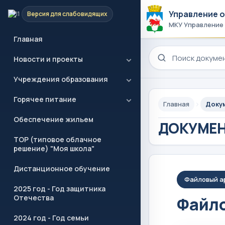
Управление 
Версия для слабовидящих
МКУ Управление
Главная
Поиск по сайту
Новости и проекты
Учреждения образования
Горячее питание
Главная
Доку
Обеспечение жильем
ДОКУМЕ
ТОР (типовое облачное
решение) "Моя школа"
Дистанционное обучение
Файловый а
2025 год - Год защитника
Отечества
Файло
2024 год - Год семьи