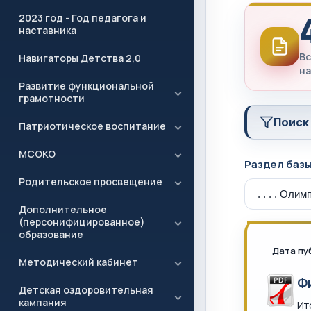
2023 год - Год педагога и
наставника
Вс
Навигаторы Детства 2,0
на
Развитие функциональной
грамотности
Поиск
Патриотическое воспитание
МСОКО
Раздел баз
Родительское просвещение
Дополнительное
(персонифицированное)
образование
Дата пу
Методический кабинет
Ф
Детская оздоровительная
кампания
Ит