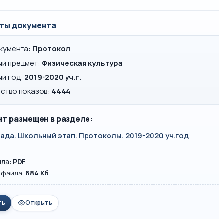
ты документа
окумента:
Протокол
ый предмет:
Физическая культура
ый год:
2019-2020 уч.г.
ство показов:
4444
т размещен в разделе:
да. Школьный этап. Протоколы. 2019-2020 уч.год
йла:
PDF
 файла:
684 Кб
ть
Открыть