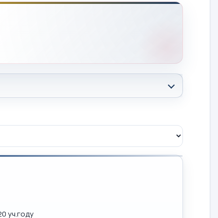
0 уч.году