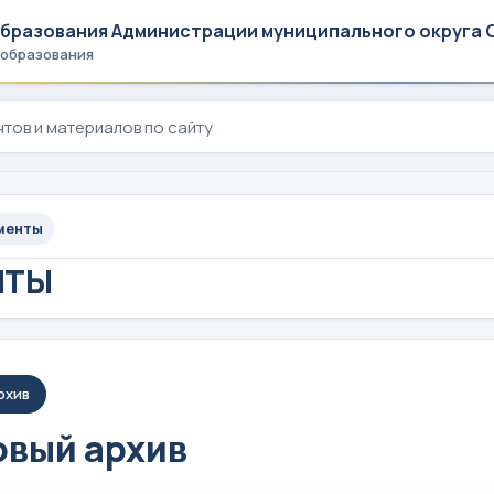
образования Администрации муниципального округа 
 образования
менты
НТЫ
рхив
вый архив