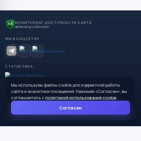
МОНИТОРИНГ ДОСТУПНОСТИ САЙТА
@Mediops Monitor
МЫ В СОЦСЕТЯХ
СТАТИСТИКА
Мы используем файлы cookie для корректной работы
© 2026 Управление образования Администрации МО
сайта и аналитики посещений. Нажимая «Согласен», вы
Сухой Лог
соглашаетесь с
политикой использования cookie
.
624800, Свердловская область, г. Сухой Лог, ул. Кирова, дом 7
Согласен
8 (34373) 4-33-85
info@mouoslog.ru
Политика cookie