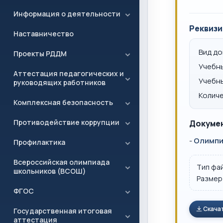
Информация о деятельности
Реквизи
Наставничество
Вид д
Проекты РДДМ
Учебн
Аттестация педагогических и
Учебн
руководящих работников
Количе
Комплексная безопасность
Противодействие коррупции
Докумен
-
Олимпи
Профилактика
Всероссийская олимпиада
Тип фа
школьников (ВСОШ)
Размер
ФГОС
Скача
Государственная итоговая
аттестация