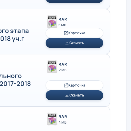
RAR
5 МБ
го этапа
Карточка
18 уч.г
Скачать
RAR
2 МБ
льного
2017-2018
Карточка
Скачать
RAR
4 МБ