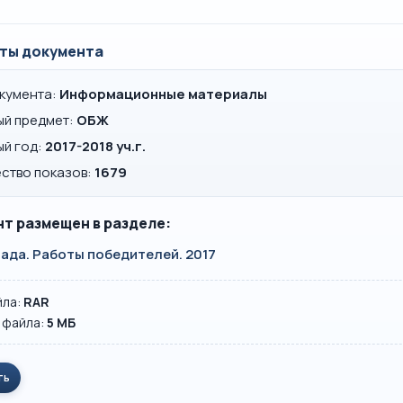
ты документа
окумента:
Информационные материалы
ый предмет:
ОБЖ
ый год:
2017-2018 уч.г.
ство показов:
1679
т размещен в разделе:
ада. Работы победителей. 2017
йла:
RAR
 файла:
5 MБ
ть