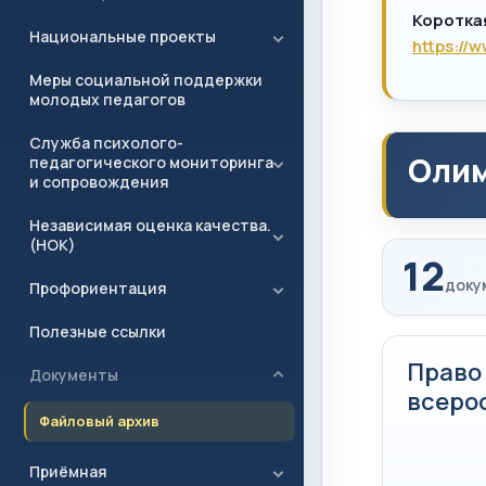
Коротка
Национальные проекты
https://
Меры социальной поддержки
молодых педагогов
Служба психолого-
Олим
педагогического мониторинга
и сопровождения
Независимая оценка качества.
(НОК)
12
доку
Профориентация
Полезные ссылки
Право
Документы
всеро
Файловый архив
Приёмная