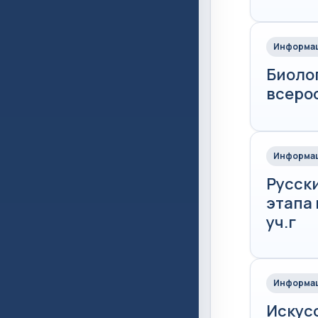
Информац
Биоло
всеро
Информац
Русск
этапа
уч.г
Информац
Искус