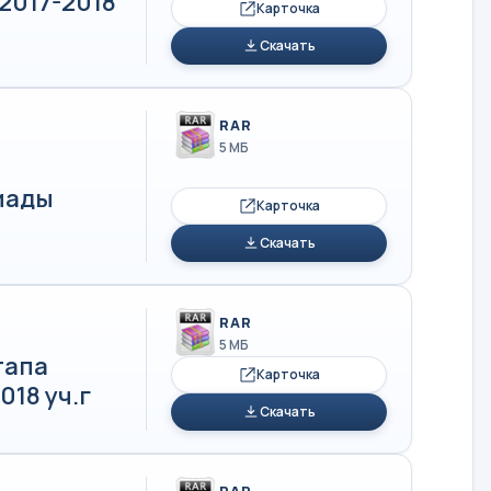
2017-2018
Карточка
Скачать
RAR
5 МБ
иады
Карточка
Скачать
RAR
5 МБ
тапа
Карточка
18 уч.г
Скачать
RAR