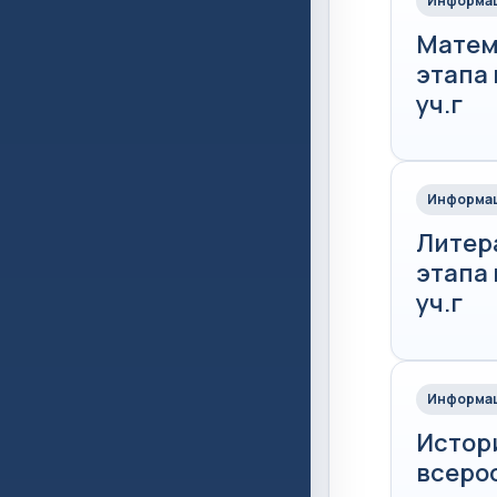
Информац
Матем
этапа
уч.г
Информац
Литер
этапа
уч.г
Информац
Истор
всеро