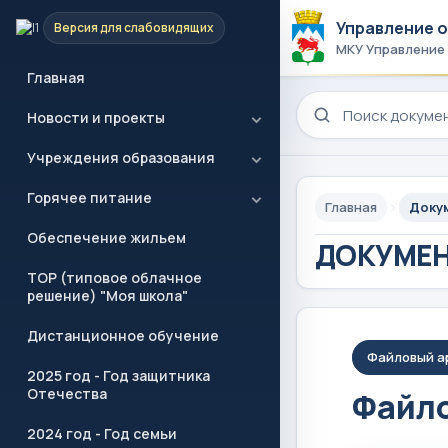
Управление 
Версия для слабовидящих
МКУ Управление
Главная
Поиск по сайту
Новости и проекты
Учреждения образования
Горячее питание
Главная
Доку
Обеспечение жильем
ДОКУМЕ
ТОР (типовое облачное
решение) "Моя школа"
Дистанционное обучение
Файловый а
2025 год - Год защитника
Отечества
Файло
2024 год - Год семьи