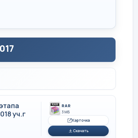
017
этапа
RAR
18 уч.г
3 МБ
Карточка
Скачать