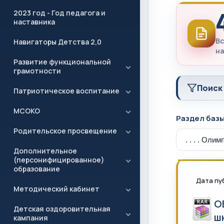
2023 год - Год педагога и
наставника
Вс
Навигаторы Детства 2,0
на
Развитие функциональной
грамотности
Поиск
Патриотическое воспитание
МСОКО
Раздел баз
Родительское просвещение
Дополнительное
(персонифицированное)
образование
Дата пу
Методический кабинет
О
Детская оздоровительная
ш
кампания