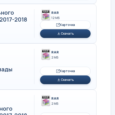
ьного
RAR
2017-2018
12 МБ
Карточка
Скачать
RAR
2 МБ
иады
Карточка
Скачать
RAR
2 МБ
ного