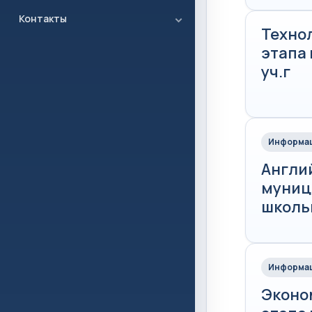
Контакты
Техно
этапа
уч.г
Информац
Англи
муниц
школьн
Информац
Эконо