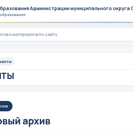
образования Администрации муниципального округа 
 образования
менты
НТЫ
рхив
вый архив