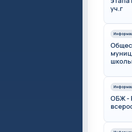
этапа
уч.г
Информац
Общес
муниц
школьн
Информац
ОБЖ -
всеро