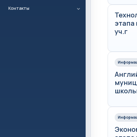
Контакты
Техно
этапа
уч.г
Информац
Англи
муниц
школьн
Информац
Эконо