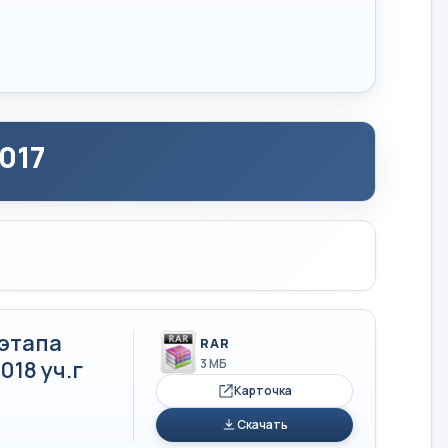
017
этапа
RAR
18 уч.г
3 МБ
Карточка
Скачать