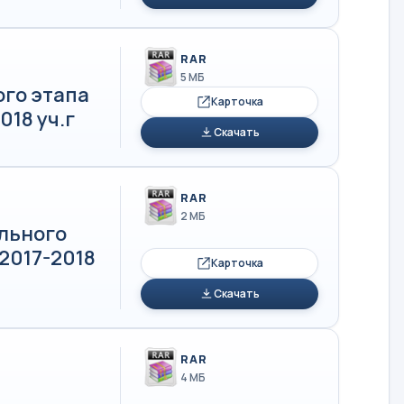
RAR
5 МБ
го этапа
Карточка
18 уч.г
Скачать
RAR
2 МБ
льного
2017-2018
Карточка
Скачать
RAR
4 МБ