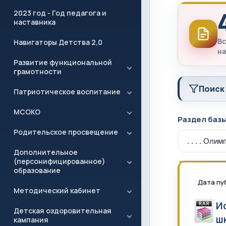
2023 год - Год педагога и
наставника
Вс
Навигаторы Детства 2,0
на
Развитие функциональной
грамотности
Поиск
Патриотическое воспитание
МСОКО
Раздел баз
Родительское просвещение
Дополнительное
(персонифицированное)
образование
Дата пу
Методический кабинет
И
Детская оздоровительная
ш
кампания