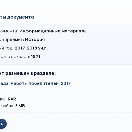
ты документа
окумента:
Информационные материалы
ый предмет:
История
ый год:
2017-2018 уч.г.
ство показов:
1571
т размещен в разделе:
ада. Работы победителей. 2017
йла:
RAR
 файла:
3 MБ
ть