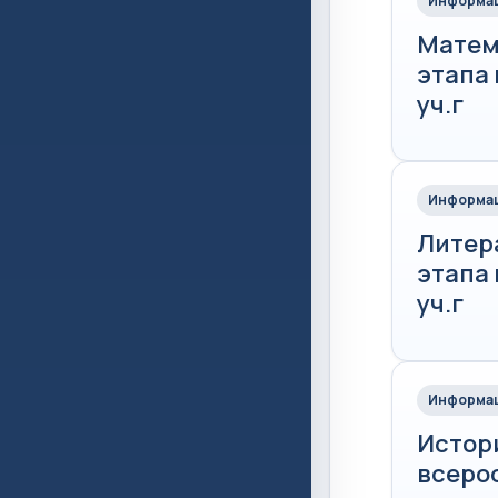
Информац
Матем
этапа
уч.г
Информац
Литер
этапа
уч.г
Информац
Истор
всеро