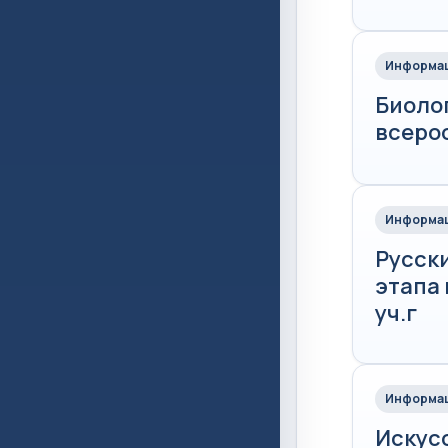
Информац
Биоло
всеро
Информац
Русск
этапа
уч.г
Информац
Искус