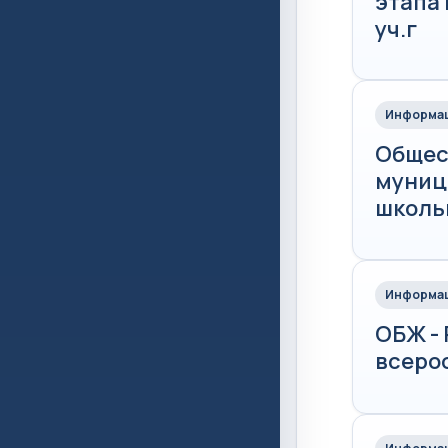
этапа
уч.г
Информац
Общес
муниц
школьн
Информац
ОБЖ -
всеро