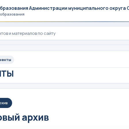
образования Администрации муниципального округа 
 образования
менты
НТЫ
рхив
вый архив