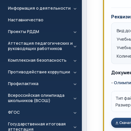
Информация о деятельности
Реквизи
Наставничество
Вид д
Проекты РДДМ
Учебн
Аттестация педагогических и
Учебн
руководящих работников
Количе
Комплексная безопасность
Противодействие коррупции
Докумен
-
Олимпи
Профилактика
Всероссийская олимпиада
Тип фа
школьников (ВСОШ)
Размер
ФГОС
Скача
Государственная итоговая
аттестация