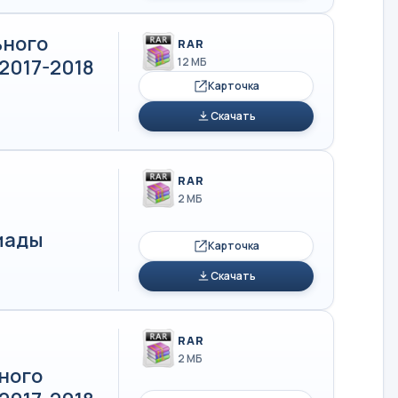
ьного
RAR
2017-2018
12 МБ
Карточка
Скачать
RAR
2 МБ
иады
Карточка
Скачать
RAR
2 МБ
ного