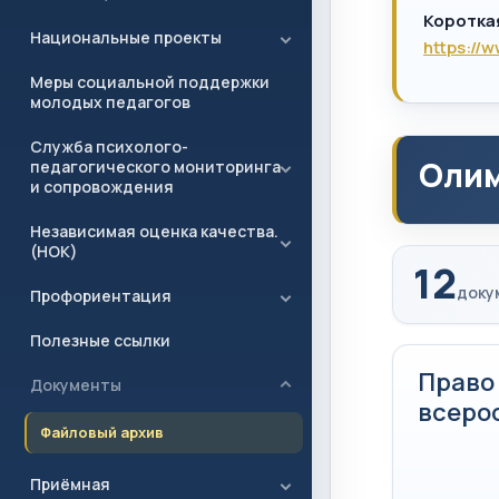
Коротка
Национальные проекты
https://
Меры социальной поддержки
молодых педагогов
Служба психолого-
Олим
педагогического мониторинга
и сопровождения
Независимая оценка качества.
(НОК)
12
доку
Профориентация
Полезные ссылки
Право
Документы
всеро
Файловый архив
Приёмная