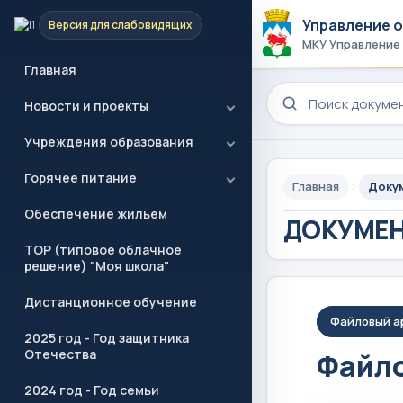
Управление 
Версия для слабовидящих
МКУ Управление
Главная
Поиск по сайту
Новости и проекты
Учреждения образования
Горячее питание
Главная
Доку
Обеспечение жильем
ДОКУМЕ
ТОР (типовое облачное
решение) "Моя школа"
Дистанционное обучение
Файловый а
2025 год - Год защитника
Отечества
Файло
2024 год - Год семьи