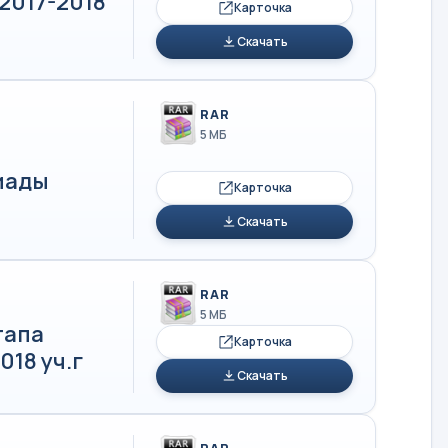
2017-2018
Карточка
Скачать
RAR
5 МБ
иады
Карточка
Скачать
RAR
5 МБ
тапа
Карточка
18 уч.г
Скачать
RAR