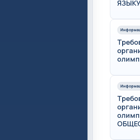
ЯЗЫК
Информац
Требо
орган
олимпи
Информац
Требо
орган
олимпи
ОБЩЕ