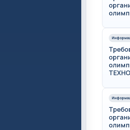
орган
олимп
Информац
Требо
орган
олимпи
ТЕХН
Информац
Требо
орган
олимп