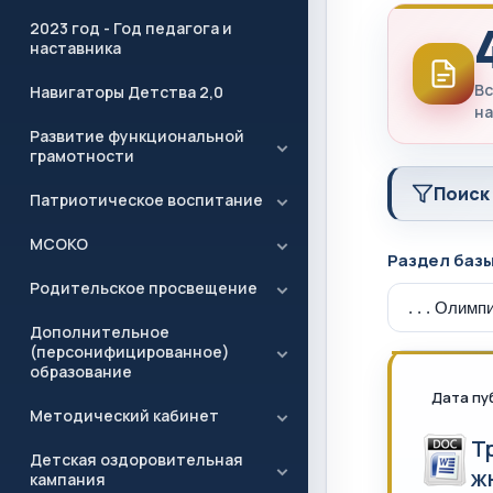
2023 год - Год педагога и
наставника
Вс
Навигаторы Детства 2,0
на
Развитие функциональной
грамотности
Поиск
Патриотическое воспитание
МСОКО
Раздел баз
Родительское просвещение
Дополнительное
(персонифицированное)
образование
Дата пу
Методический кабинет
Т
Детская оздоровительная
ж
кампания