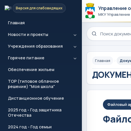
Управление 
Версия для слабовидящих
МКУ Управление
Главная
Поиск по сайту
Новости и проекты
Учреждения образования
Горячее питание
Главная
Доку
Обеспечение жильем
ДОКУМЕ
ТОР (типовое облачное
решение) "Моя школа"
Дистанционное обучение
Файловый а
2025 год - Год защитника
Отечества
Файло
2024 год - Год семьи