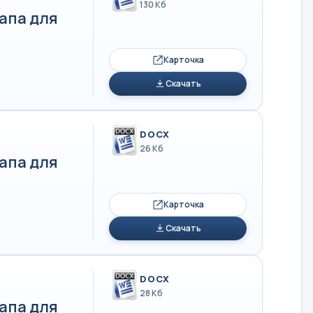
130 Кб
апа для
Карточка
Скачать
DOCX
26 Кб
апа для
Карточка
Скачать
DOCX
28 Кб
апа для