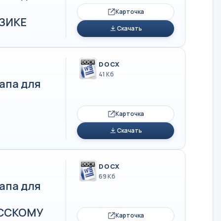
Карточка
ИЗИКЕ
Скачать
DOCX
41 Кб
апа для
Карточка
Скачать
DOCX
69 Кб
апа для
РУССКОМУ
Карточка