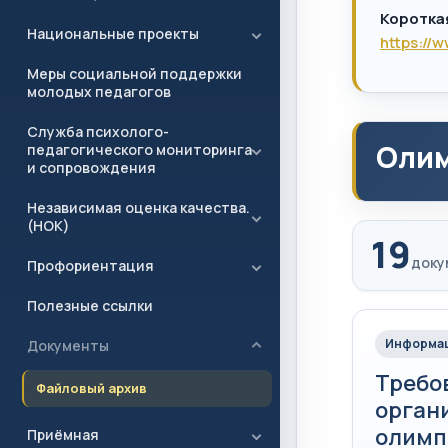
Коротка
Национальные проекты
https://
Меры социальной поддержки
молодых педагогов
Служба психолого-
Олим
педагогического мониторинга
и сопровождения
Независимая оценка качества.
(НОК)
19
доку
Профориентация
Полезные ссылки
Информац
Документы
Требо
Файловый архив
орган
олимп
Приёмная