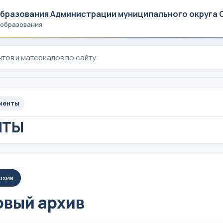
образования Администрации муниципального округа 
 образования
менты
НТЫ
рхив
вый архив