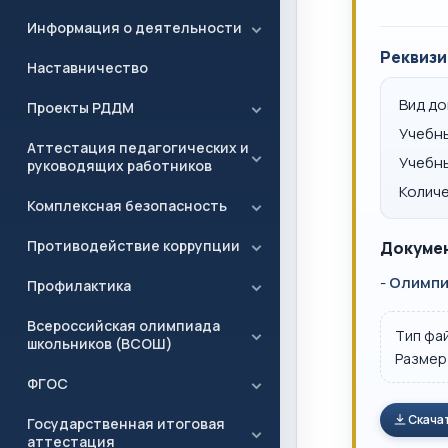
Информация о деятельности
Реквизи
Наставничество
Вид д
Проекты РДДМ
Учебн
Аттестация педагогических и
Учебн
руководящих работников
Количе
Комплексная безопасность
Противодействие коррупции
Докумен
-
Олимпиа
Профилактика
Всероссийская олимпиада
Тип фа
школьников (ВСОШ)
Размер
ФГОС
Скача
Государственная итоговая
аттестация