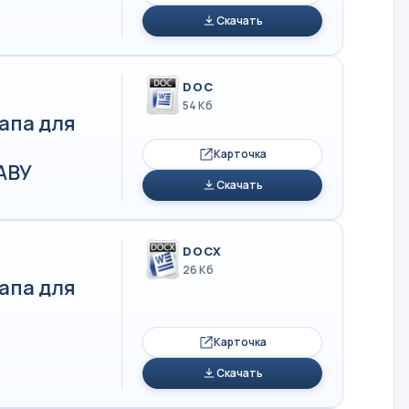
Скачать
DOC
54 Кб
апа для
Карточка
АВУ
Скачать
DOCX
26 Кб
апа для
Карточка
Скачать