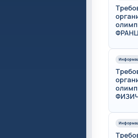
Требо
орган
олимпи
ФРАНЦ
Информац
Требо
орган
олимпи
ФИЗИЧ
Информац
Требо