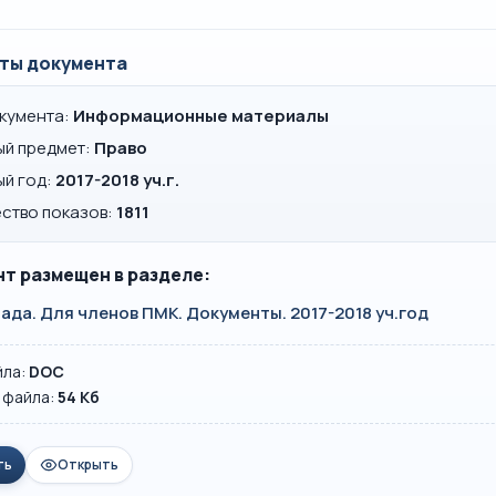
ты документа
окумента:
Информационные материалы
ый предмет:
Право
ый год:
2017-2018 уч.г.
ство показов:
1811
т размещен в разделе:
да. Для членов ПМК. Документы. 2017-2018 уч.год
йла:
DOC
 файла:
54 Кб
ть
Открыть