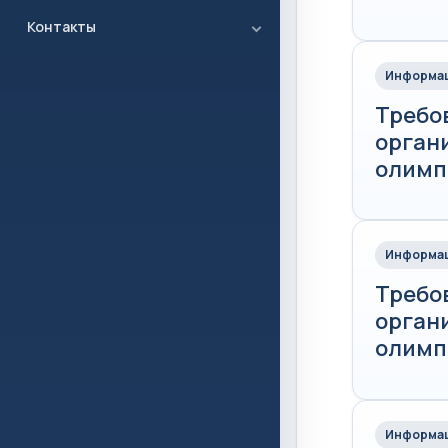
Контакты
Информац
Требо
орган
олимп
Информац
Требо
орган
олимп
Информац