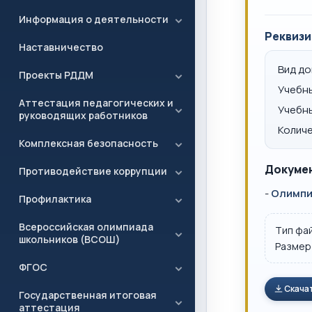
Информация о деятельности
Реквизи
Наставничество
Вид д
Проекты РДДМ
Учебн
Аттестация педагогических и
Учебн
руководящих работников
Количе
Комплексная безопасность
Докумен
Противодействие коррупции
-
Олимпиа
Профилактика
Всероссийская олимпиада
Тип фа
школьников (ВСОШ)
Размер
ФГОС
Скача
Государственная итоговая
аттестация