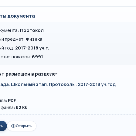
ты документа
окумента:
Протокол
ый предмет:
Физика
ый год:
2017-2018 уч.г.
ство показов:
6991
т размещен в разделе:
да. Школьный этап. Протоколы. 2017-2018 уч.год
йла:
PDF
 файла:
62 Кб
ть
Открыть