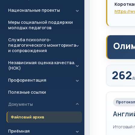
Коротка
Национальные проекты
https://
Меры социальной поддержки
молодых педагогов
Служба психолого-
Олим
педагогического мониторинга
и сопровождения
Независимая оценка качества.
(НОК)
262
д
Профориентация
Полезные ссылки
Протокол
Документы
Англи
Файловый архив
Итоговый 
Приёмная