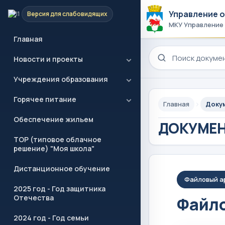
Управление 
Версия для слабовидящих
МКУ Управление
Главная
Поиск по сайту
Новости и проекты
Учреждения образования
Горячее питание
Главная
Доку
Обеспечение жильем
ДОКУМЕ
ТОР (типовое облачное
решение) "Моя школа"
Дистанционное обучение
Файловый а
2025 год - Год защитника
Отечества
Файло
2024 год - Год семьи