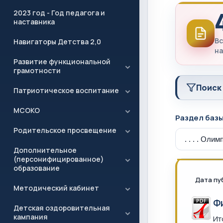
2023 год - Год педагога и
наставника
Вс
Навигаторы Детства 2,0
на
Развитие функциональной
грамотности
Поиск
Патриотическое воспитание
МСОКО
Раздел баз
Родительское просвещение
Дополнительное
(персонифицированное)
образование
Дата пу
Методический кабинет
Ф
Детская оздоровительная
кампания
Ит