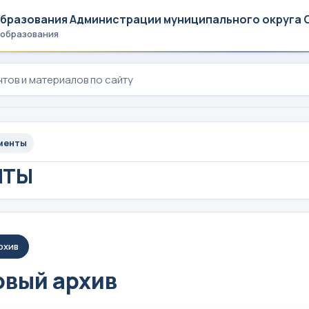
образования Администрации муниципального округа 
 образования
менты
НТЫ
рхив
вый архив