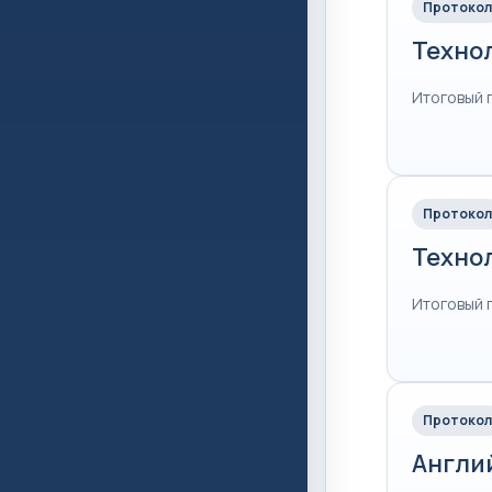
Протокол
Техно
Итоговый 
Протокол
Техно
Итоговый 
Протокол
Англи