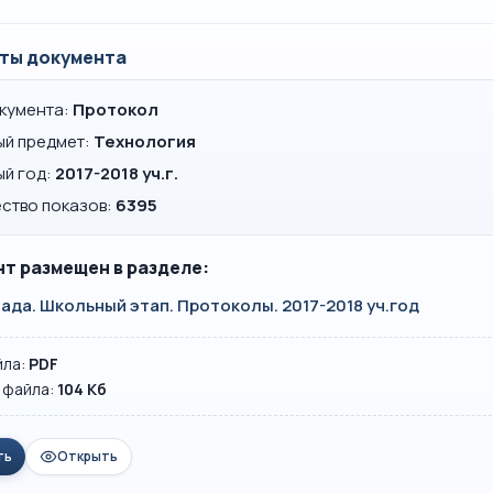
ты документа
окумента:
Протокол
ый предмет:
Технология
ый год:
2017-2018 уч.г.
ство показов:
6395
т размещен в разделе:
да. Школьный этап. Протоколы. 2017-2018 уч.год
йла:
PDF
 файла:
104 Кб
ть
Открыть