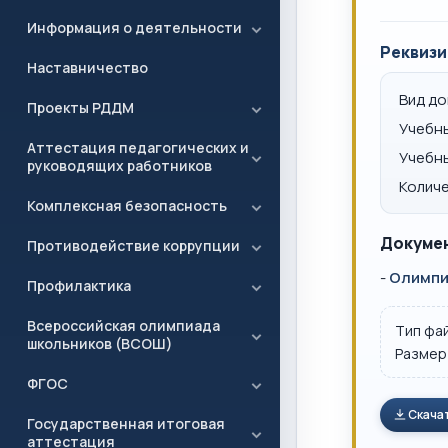
Информация о деятельности
Реквизи
Наставничество
Вид д
Проекты РДДМ
Учебн
Аттестация педагогических и
Учебн
руководящих работников
Количе
Комплексная безопасность
Докумен
Противодействие коррупции
-
Олимпиа
Профилактика
Всероссийская олимпиада
Тип фа
школьников (ВСОШ)
Размер
ФГОС
Скача
Государственная итоговая
аттестация