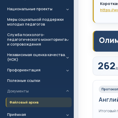
Коротка
Национальные проекты
https://
Меры социальной поддержки
молодых педагогов
Служба психолого-
Олим
педагогического мониторинга
и сопровождения
Независимая оценка качества.
(НОК)
262
д
Профориентация
Полезные ссылки
Протокол
Документы
Англи
Файловый архив
Итоговый 
Приёмная