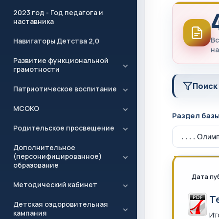
2023 год - Год педагога и
наставника
Вс
Навигаторы Детства 2,0
на
Развитие функциональной
грамотности
Поиск
Патриотическое воспитание
МСОКО
Раздел баз
Родительское просвещение
Дополнительное
(персонифицированное)
образование
Дата пу
Методический кабинет
Т
Детская оздоровительная
кампания
Ит