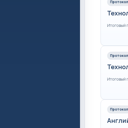
Протокол
Техно
Итоговый 
Протокол
Техно
Итоговый 
Протокол
Англи