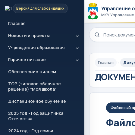
Управление 
Версия для слабовидящих
МКУ Управление
Главная
Поиск по сайту
Новости и проекты
Учреждения образования
Горячее питание
Главная
Доку
Обеспечение жильем
ДОКУМЕ
ТОР (типовое облачное
решение) "Моя школа"
Дистанционное обучение
Файловый а
2025 год - Год защитника
Отечества
Файло
2024 год - Год семьи