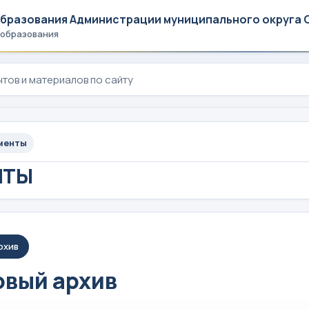
образования Администрации муниципального округа 
 образования
менты
НТЫ
рхив
вый архив