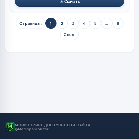
Скачать
Страницы:
1
2
3
4
5
...
9
След.
МОНИТОРИНГ ДОСТУПНОСТИ САЙТА
@Mediops Monitor