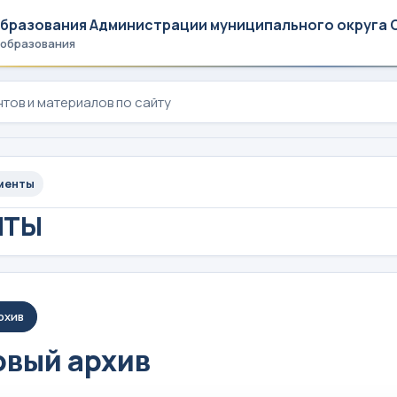
образования Администрации муниципального округа 
 образования
менты
НТЫ
рхив
вый архив