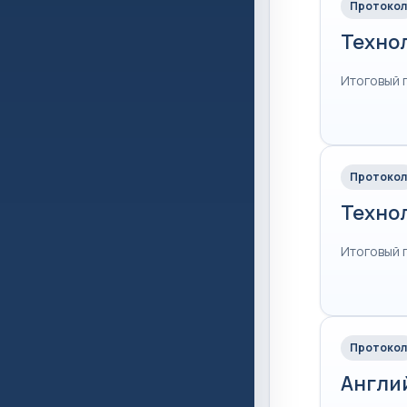
Протокол
Техно
Итоговый 
Протокол
Техно
Итоговый 
Протокол
Англи