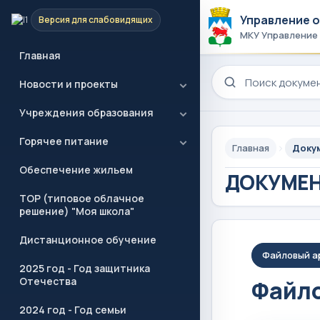
Управление 
Версия для слабовидящих
МКУ Управление
Главная
Поиск по сайту
Новости и проекты
Учреждения образования
Горячее питание
Главная
Доку
Обеспечение жильем
ДОКУМЕ
ТОР (типовое облачное
решение) "Моя школа"
Дистанционное обучение
Файловый а
2025 год - Год защитника
Отечества
Файло
2024 год - Год семьи