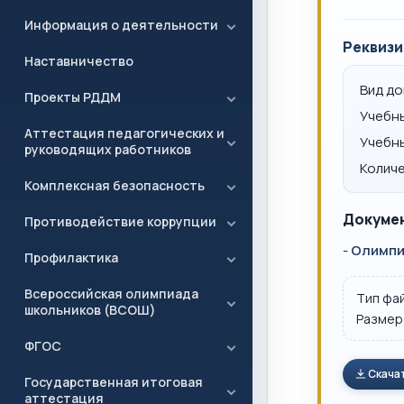
Информация о деятельности
Реквизи
Наставничество
Вид д
Проекты РДДМ
Учебн
Аттестация педагогических и
Учебн
руководящих работников
Количе
Комплексная безопасность
Докумен
Противодействие коррупции
-
Олимпиа
Профилактика
Всероссийская олимпиада
Тип фа
школьников (ВСОШ)
Размер
ФГОС
Скача
Государственная итоговая
аттестация