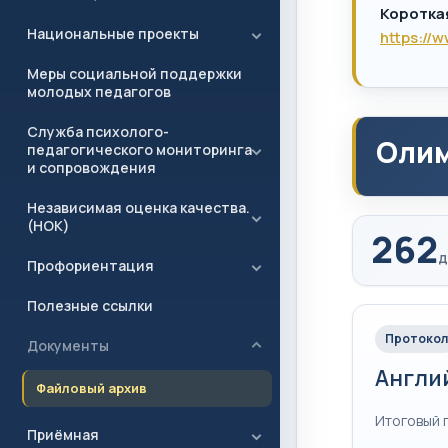
Коротка
Национальные проекты
https://
Меры социальной поддержки
молодых педагогов
Служба психолого-
Олим
педагогического мониторинга
и сопровождения
Независимая оценка качества.
(НОК)
262
д
Профориентация
Полезные ссылки
Протокол
Документы
Англи
Файловый архив
Итоговый 
Приёмная