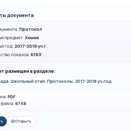
ты документа
окумента:
Протокол
ый предмет:
Химия
ый год:
2017-2018 уч.г.
ство показов:
6163
т размещен в разделе:
да. Школьный этап. Протоколы. 2017-2018 уч.год
йла:
PDF
 файла:
67 Кб
ть
Открыть