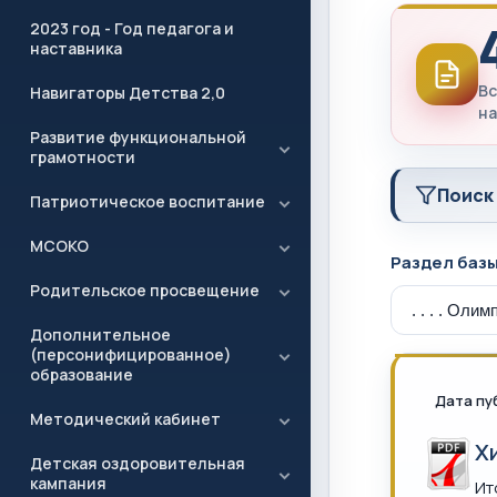
2023 год - Год педагога и
наставника
Вс
Навигаторы Детства 2,0
на
Развитие функциональной
грамотности
Поиск
Патриотическое воспитание
МСОКО
Раздел баз
Родительское просвещение
Дополнительное
(персонифицированное)
образование
Дата пу
Методический кабинет
Х
Детская оздоровительная
кампания
Ит