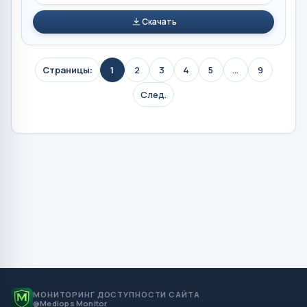
Скачать
Страницы:
1
2
3
4
5
...
9
След.
МОНИТОРИНГ ДОСТУПНОСТИ САЙТА
@Mediops Monitor