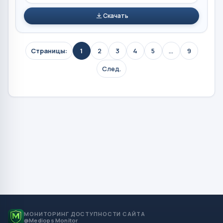
Скачать
Страницы:
1
2
3
4
5
...
9
След.
МОНИТОРИНГ ДОСТУПНОСТИ САЙТА
@Mediops Monitor