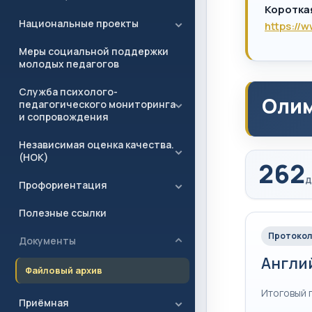
Коротка
Национальные проекты
https://
Меры социальной поддержки
молодых педагогов
Служба психолого-
Олим
педагогического мониторинга
и сопровождения
Независимая оценка качества.
(НОК)
262
д
Профориентация
Полезные ссылки
Протокол
Документы
Англи
Файловый архив
Итоговый 
Приёмная