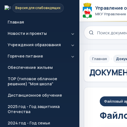
Управление 
Версия для слабовидящих
МКУ Управление
Главная
Поиск по сайту
Новости и проекты
Учреждения образования
Горячее питание
Главная
Доку
Обеспечение жильем
ДОКУМЕ
ТОР (типовое облачное
решение) "Моя школа"
Дистанционное обучение
Файловый а
2025 год - Год защитника
Отечества
Файло
2024 год - Год семьи