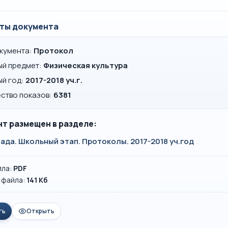
ты документа
окумента:
Протокол
ый предмет:
Физическая культура
ый год:
2017-2018 уч.г.
ство показов:
6381
т размещен в разделе:
да. Школьный этап. Протоколы. 2017-2018 уч.год
йла:
PDF
 файла:
141 Кб
ть
Открыть