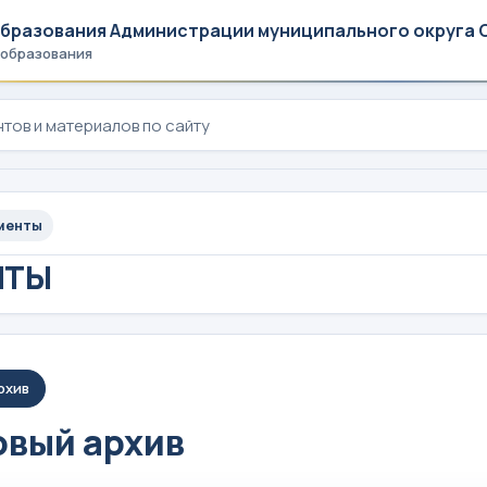
образования Администрации муниципального округа 
 образования
менты
НТЫ
рхив
вый архив