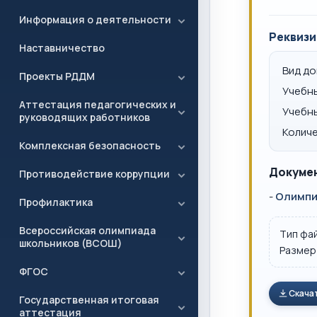
Информация о деятельности
Реквизи
Наставничество
Вид д
Проекты РДДМ
Учебн
Аттестация педагогических и
Учебн
руководящих работников
Количе
Комплексная безопасность
Докумен
Противодействие коррупции
-
Олимпиа
Профилактика
Всероссийская олимпиада
Тип фа
школьников (ВСОШ)
Размер
ФГОС
Скача
Государственная итоговая
аттестация