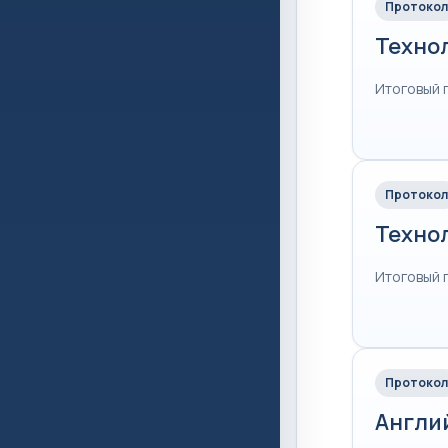
Протокол
Техно
Итоговый 
Протокол
Техно
Итоговый 
Протокол
Англи