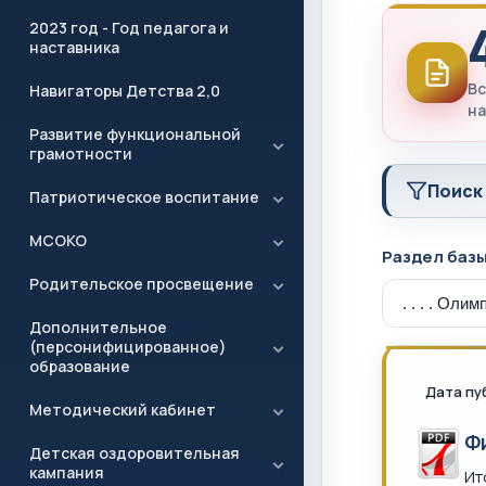
2023 год - Год педагога и
наставника
Вс
Навигаторы Детства 2,0
на
Развитие функциональной
грамотности
Поиск
Патриотическое воспитание
МСОКО
Раздел баз
Родительское просвещение
Дополнительное
(персонифицированное)
образование
Дата пу
Методический кабинет
Ф
Детская оздоровительная
кампания
Ит