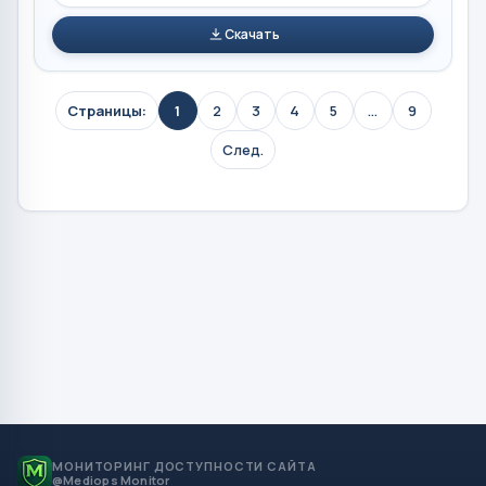
Скачать
Страницы:
1
2
3
4
5
...
9
След.
МОНИТОРИНГ ДОСТУПНОСТИ САЙТА
@Mediops Monitor