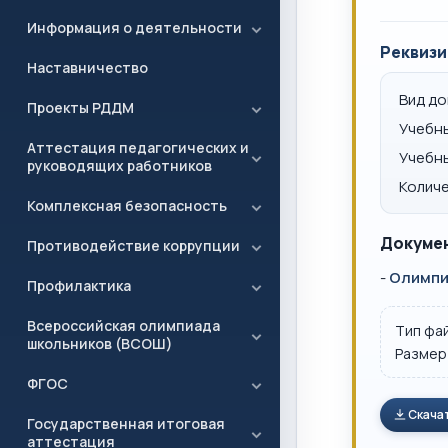
Информация о деятельности
Реквизи
Наставничество
Вид д
Проекты РДДМ
Учебн
Аттестация педагогических и
Учебн
руководящих работников
Количе
Комплексная безопасность
Докумен
Противодействие коррупции
-
Олимпиа
Профилактика
Всероссийская олимпиада
Тип фа
школьников (ВСОШ)
Размер
ФГОС
Скача
Государственная итоговая
аттестация