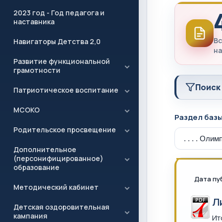
2023 год - Год педагога и
наставника
Вс
Навигаторы Детства 2,0
на
Развитие функциональной
грамотности
Поиск
Патриотическое воспитание
МСОКО
Раздел баз
Родительское просвещение
Дополнительное
(персонифицированное)
образование
Дата пу
Методический кабинет
Л
Детская оздоровительная
кампания
Ит