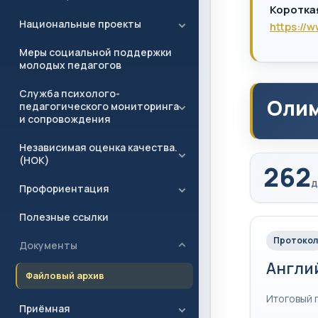
Коротка
Национальные проекты
https://
Меры социальной поддержки
молодых педагогов
Служба психолого-
Олим
педагогического мониторинга
и сопровождения
Независимая оценка качества.
(НОК)
262
д
Профориентация
Полезные ссылки
Протокол
Документы
Англи
Файловый архив
Итоговый 
Приёмная