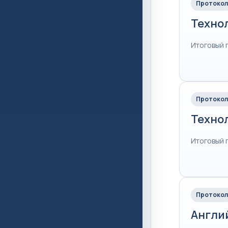
Протокол
Техно
Итоговый 
Протокол
Техно
Итоговый 
Протокол
Англи