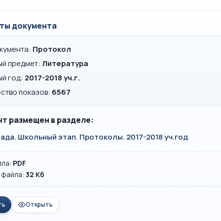
ты документа
окумента:
Протокол
ый предмет:
Литература
ый год:
2017-2018 уч.г.
ство показов:
6567
т размещен в разделе:
да. Школьный этап. Протоколы. 2017-2018 уч.год
йла:
PDF
 файла:
32 Кб
ть
Открыть