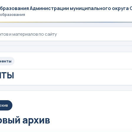
образования Администрации муниципального округа 
 образования
менты
НТЫ
рхив
вый архив