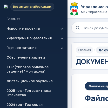
Управление 
Версия для слабовидящих
МКУ Управление
Главная
Поиск по сайту
Новости и проекты
Учреждения образования
Горячее питание
Главная
Доку
Обеспечение жильем
ДОКУМЕ
ТОР (типовое облачное
решение) "Моя школа"
Дистанционное обучение
Файловый а
2025 год - Год защитника
Отечества
Файло
2024 год - Год семьи