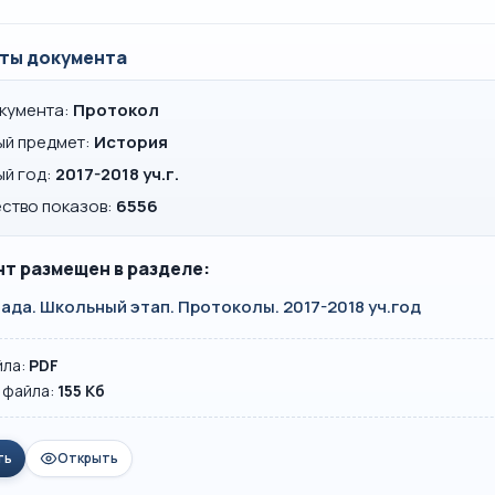
ты документа
окумента:
Протокол
ый предмет:
История
ый год:
2017-2018 уч.г.
ство показов:
6556
т размещен в разделе:
да. Школьный этап. Протоколы. 2017-2018 уч.год
йла:
PDF
 файла:
155 Кб
ть
Открыть