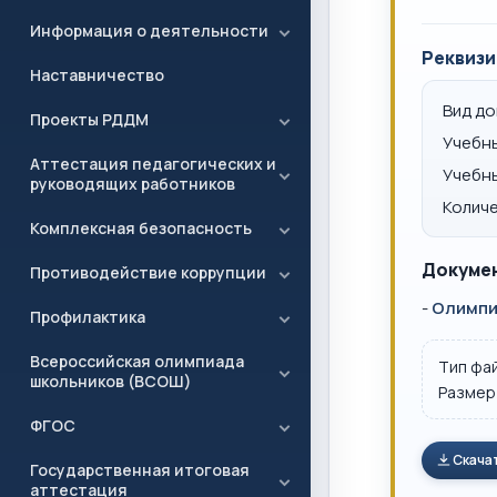
Информация о деятельности
Реквизи
Наставничество
Вид д
Проекты РДДМ
Учебн
Аттестация педагогических и
Учебн
руководящих работников
Количе
Комплексная безопасность
Докумен
Противодействие коррупции
-
Олимпиа
Профилактика
Всероссийская олимпиада
Тип фа
школьников (ВСОШ)
Размер
ФГОС
Скача
Государственная итоговая
аттестация