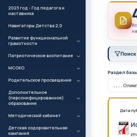
2023 год - Год педагога и
наставника
Вс
Навигаторы Детства 2,0
на
Развитие функциональной
грамотности
Поиск
Патриотическое воспитание
МСОКО
Раздел баз
Родительское просвещение
Дополнительное
(персонифицированное)
образование
Дата пу
Методический кабинет
И
Детская оздоровительная
кампания
Ит