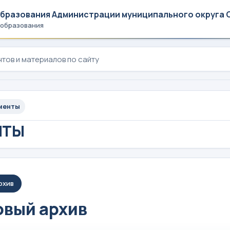
образования Администрации муниципального округа 
 образования
менты
НТЫ
рхив
вый архив