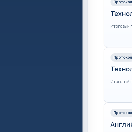
Протокол
Техно
Итоговый 
Протокол
Техно
Итоговый 
Протокол
Англи