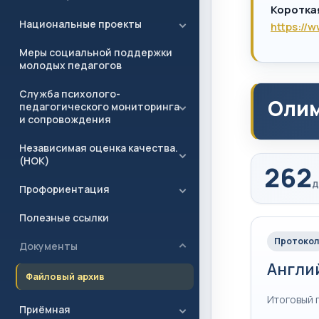
Коротка
Национальные проекты
https://
Меры социальной поддержки
молодых педагогов
Служба психолого-
Олим
педагогического мониторинга
и сопровождения
Независимая оценка качества.
(НОК)
262
д
Профориентация
Полезные ссылки
Протокол
Документы
Англи
Файловый архив
Итоговый 
Приёмная