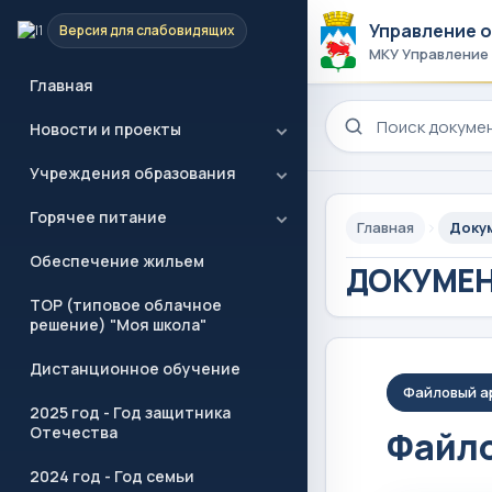
Управление 
Версия для слабовидящих
МКУ Управление
Главная
Поиск по сайту
Новости и проекты
Учреждения образования
Горячее питание
Главная
Доку
Обеспечение жильем
ДОКУМЕ
ТОР (типовое облачное
решение) "Моя школа"
Дистанционное обучение
Файловый а
2025 год - Год защитника
Отечества
Файло
2024 год - Год семьи