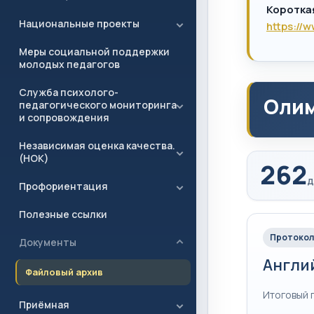
Коротка
Национальные проекты
https://
Меры социальной поддержки
молодых педагогов
Служба психолого-
Олим
педагогического мониторинга
и сопровождения
Независимая оценка качества.
(НОК)
262
д
Профориентация
Полезные ссылки
Протокол
Документы
Англи
Файловый архив
Итоговый 
Приёмная