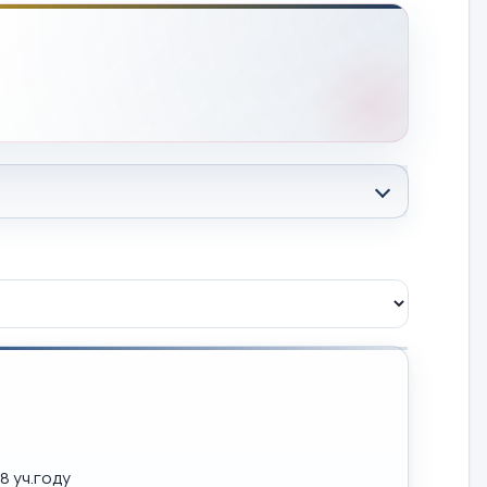
8 уч.году