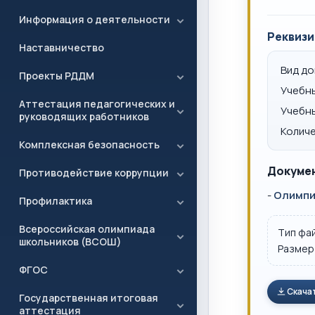
Информация о деятельности
Реквизи
Наставничество
Вид д
Проекты РДДМ
Учебн
Аттестация педагогических и
Учебн
руководящих работников
Количе
Комплексная безопасность
Докумен
Противодействие коррупции
-
Олимпиа
Профилактика
Всероссийская олимпиада
Тип фа
школьников (ВСОШ)
Размер
ФГОС
Скача
Государственная итоговая
аттестация