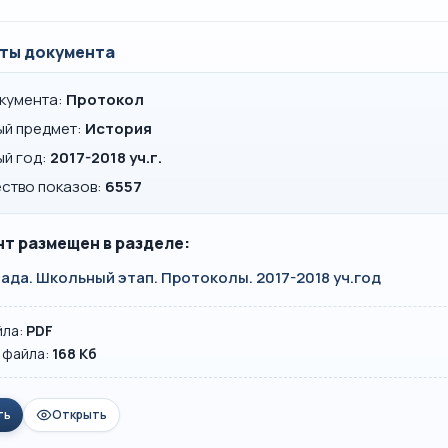
ты документа
окумента:
Протокол
ый предмет:
История
ый год:
2017-2018 уч.г.
ство показов:
6557
т размещен в разделе:
да. Школьный этап. Протоколы. 2017-2018 уч.год
йла:
PDF
 файла:
168 Кб
ть
Открыть