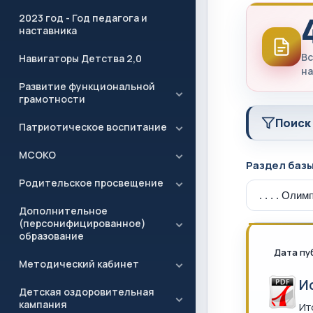
2023 год - Год педагога и
наставника
Вс
Навигаторы Детства 2,0
на
Развитие функциональной
грамотности
Поиск
Патриотическое воспитание
МСОКО
Раздел баз
Родительское просвещение
Дополнительное
(персонифицированное)
образование
Дата пу
Методический кабинет
И
Детская оздоровительная
кампания
Ит