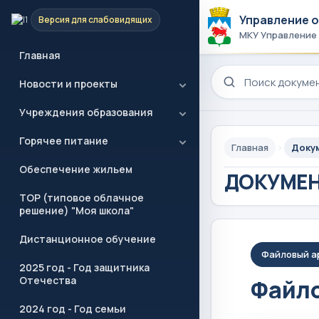
Управление 
Версия для слабовидящих
МКУ Управление
Главная
Поиск по сайту
Новости и проекты
Учреждения образования
Горячее питание
Главная
Доку
Обеспечение жильем
ДОКУМЕ
ТОР (типовое облачное
решение) "Моя школа"
Дистанционное обучение
Файловый а
2025 год - Год защитника
Отечества
Файло
2024 год - Год семьи