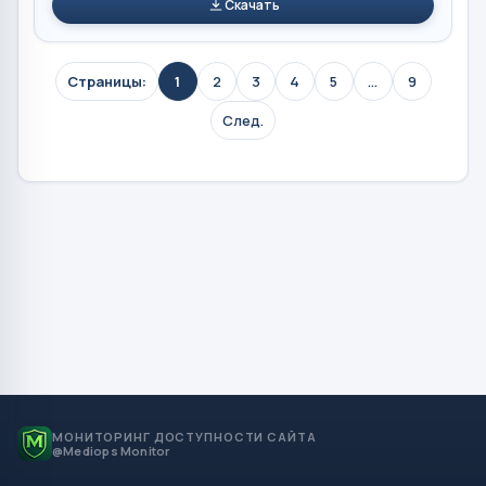
Скачать
Страницы:
1
2
3
4
5
...
9
След.
МОНИТОРИНГ ДОСТУПНОСТИ САЙТА
@Mediops Monitor