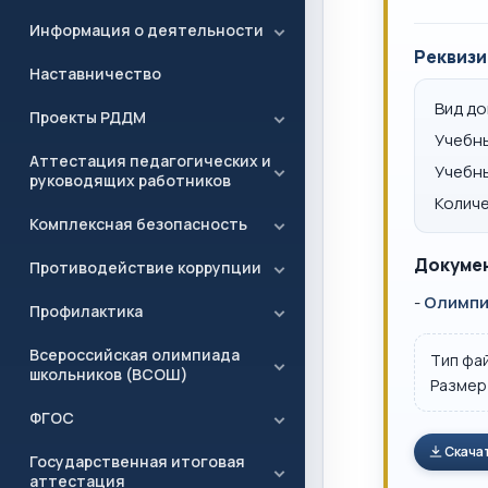
Информация о деятельности
Реквизи
Наставничество
Вид д
Проекты РДДМ
Учебн
Аттестация педагогических и
Учебн
руководящих работников
Количе
Комплексная безопасность
Докумен
Противодействие коррупции
-
Олимпиа
Профилактика
Всероссийская олимпиада
Тип фа
школьников (ВСОШ)
Размер
ФГОС
Скача
Государственная итоговая
аттестация