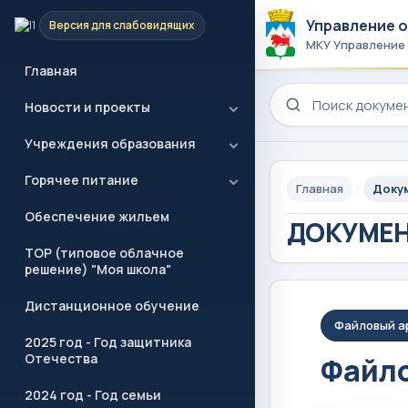
Управление 
Версия для слабовидящих
МКУ Управление
Главная
Поиск по сайту
Новости и проекты
Учреждения образования
Горячее питание
Главная
Доку
Обеспечение жильем
ДОКУМЕ
ТОР (типовое облачное
решение) "Моя школа"
Дистанционное обучение
Файловый а
2025 год - Год защитника
Отечества
Файло
2024 год - Год семьи