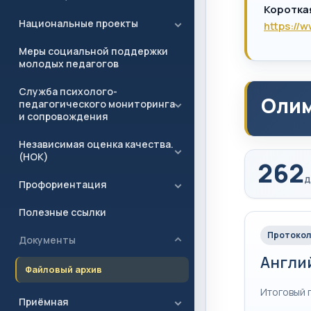
Коротка
Национальные проекты
https://
Меры социальной поддержки
молодых педагогов
Служба психолого-
Олим
педагогического мониторинга
и сопровождения
Независимая оценка качества.
(НОК)
262
д
Профориентация
Полезные ссылки
Протокол
Документы
Англи
Файловый архив
Итоговый 
Приёмная