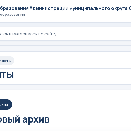
образования Администрации муниципального округа 
 образования
менты
НТЫ
рхив
вый архив