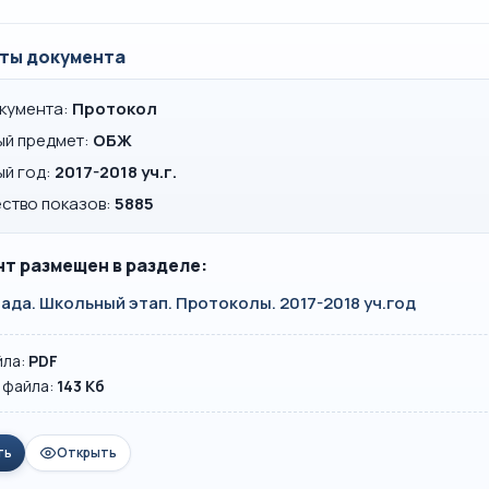
ты документа
окумента:
Протокол
ый предмет:
ОБЖ
ый год:
2017-2018 уч.г.
ство показов:
5885
т размещен в разделе:
да. Школьный этап. Протоколы. 2017-2018 уч.год
йла:
PDF
 файла:
143 Кб
ть
Открыть