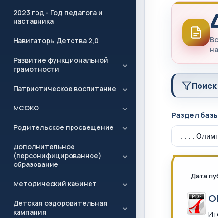
2023 год - Год педагога и
наставника
Вс
Навигаторы Детства 2,0
на
Развитие функциональной
грамотности
Поиск
Патриотическое воспитание
МСОКО
Раздел баз
Родительское просвещение
Дополнительное
(персонифицированное)
образование
Дата пу
Методический кабинет
О
Детская оздоровительная
кампания
Ит