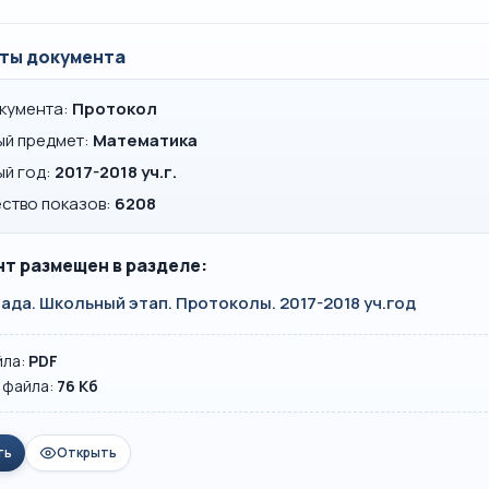
ты документа
окумента:
Протокол
ый предмет:
Математика
ый год:
2017-2018 уч.г.
ство показов:
6208
т размещен в разделе:
да. Школьный этап. Протоколы. 2017-2018 уч.год
йла:
PDF
 файла:
76 Кб
ть
Открыть