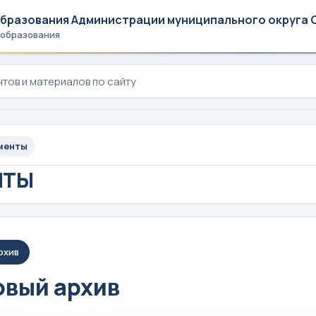
образования Администрации муниципального округа 
 образования
менты
НТЫ
рхив
вый архив