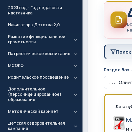
2023 год - Год педагога и
наставника
Вс
Навигаторы Детства 2,0
на
Развитие функциональной
грамотности
Поиск
Патриотическое воспитание
МСОКО
Раздел баз
Родительское просвещение
Дополнительное
(персонифицированное)
образование
Дата пу
Методический кабинет
М
Детская оздоровительная
кампания
Ит