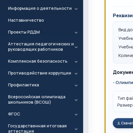
Информация о деятельности
Реквизи
Наставничество
Вид д
Проекты РДДМ
Учебн
Аттестация педагогических и
Учебн
руководящих работников
Количе
Комплексная безопасность
Докумен
Противодействие коррупции
-
Олимпиа
Профилактика
Всероссийская олимпиада
Тип фа
школьников (ВСОШ)
Размер
ФГОС
Скача
Государственная итоговая
аттестация