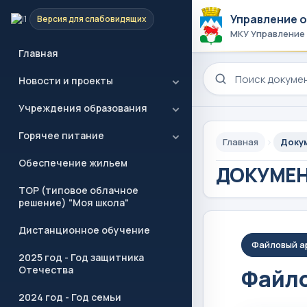
Управление 
Версия для слабовидящих
МКУ Управление
Главная
Поиск по сайту
Новости и проекты
Учреждения образования
Горячее питание
Главная
Доку
Обеспечение жильем
ДОКУМЕ
ТОР (типовое облачное
решение) "Моя школа"
Дистанционное обучение
Файловый а
2025 год - Год защитника
Отечества
Файло
2024 год - Год семьи