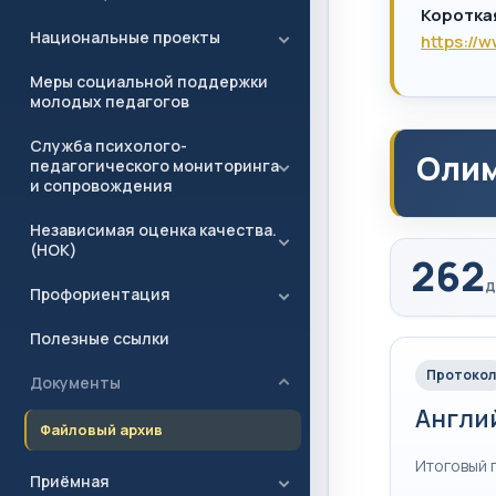
Коротка
Национальные проекты
https://
Меры социальной поддержки
молодых педагогов
Служба психолого-
Олим
педагогического мониторинга
и сопровождения
Независимая оценка качества.
(НОК)
262
д
Профориентация
Полезные ссылки
Протокол
Документы
Англи
Файловый архив
Итоговый 
Приёмная