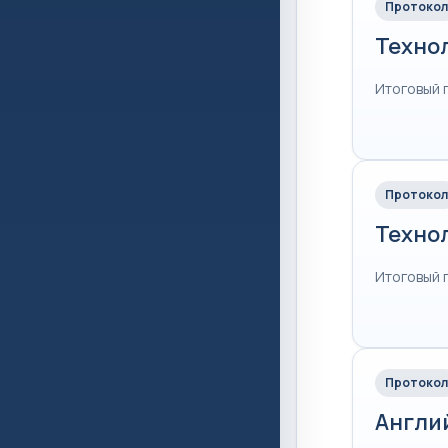
Протокол
Техно
Итоговый 
Протокол
Техно
Итоговый 
Протокол
Англи