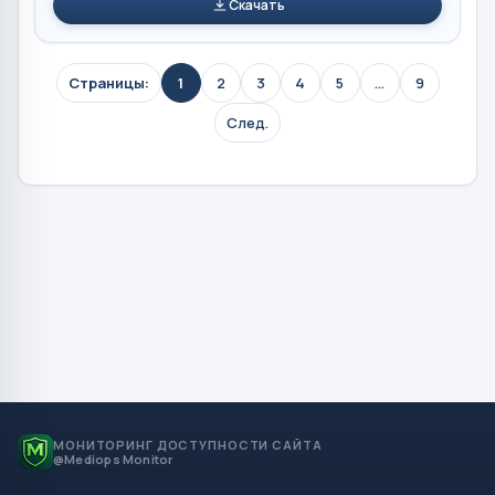
Скачать
Страницы:
1
2
3
4
5
...
9
След.
МОНИТОРИНГ ДОСТУПНОСТИ САЙТА
@Mediops Monitor