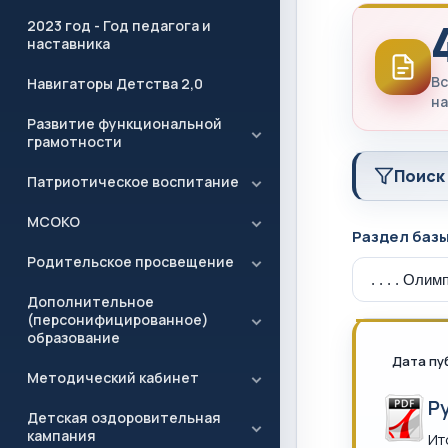
2023 год - Год педагога и
наставника
Вс
Навигаторы Детства 2,0
на
Развитие функциональной
грамотности
Поиск
Патриотическое воспитание
МСОКО
Раздел баз
Родительское просвещение
Дополнительное
(персонифицированное)
образование
Дата пу
Методический кабинет
Р
Детская оздоровительная
кампания
Ит