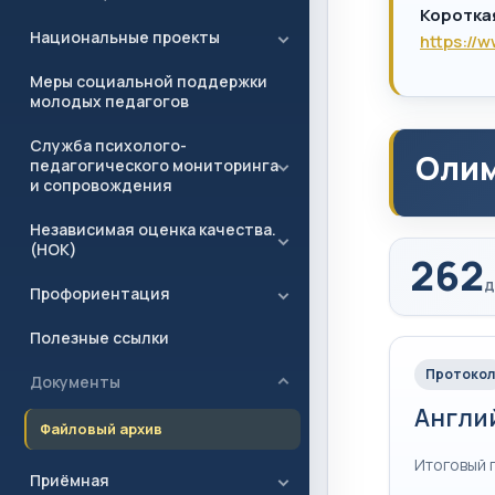
Коротка
Национальные проекты
https://
Меры социальной поддержки
молодых педагогов
Служба психолого-
Олим
педагогического мониторинга
и сопровождения
Независимая оценка качества.
(НОК)
262
д
Профориентация
Полезные ссылки
Протокол
Документы
Англи
Файловый архив
Итоговый 
Приёмная