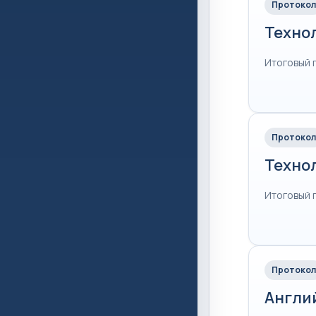
Протокол
Техно
Итоговый 
Протокол
Техно
Итоговый 
Протокол
Англи