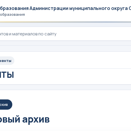
образования Администрации муниципального округа 
 образования
менты
НТЫ
рхив
вый архив