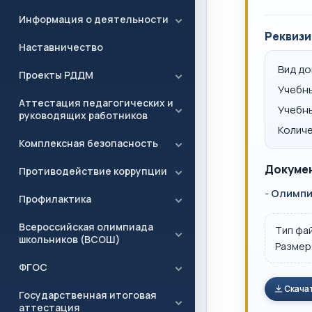
Информация о деятельности
Реквизи
Наставничество
Вид д
Проекты РДДМ
Учебн
Аттестация педагогических и
Учебн
руководящих работников
Количе
Комплексная безопасность
Докумен
Противодействие коррупции
-
Олимпиа
Профилактика
Всероссийская олимпиада
Тип фа
школьников (ВСОШ)
Размер
ФГОС
Скача
Государственная итоговая
аттестация