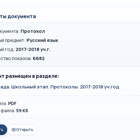
ты документа
окумента:
Протокол
ый предмет:
Русский язык
ый год:
2017-2018 уч.г.
ство показов:
6682
т размещен в разделе:
да. Школьный этап. Протоколы. 2017-2018 уч.год
йла:
PDF
 файла:
59 Кб
ть
Открыть