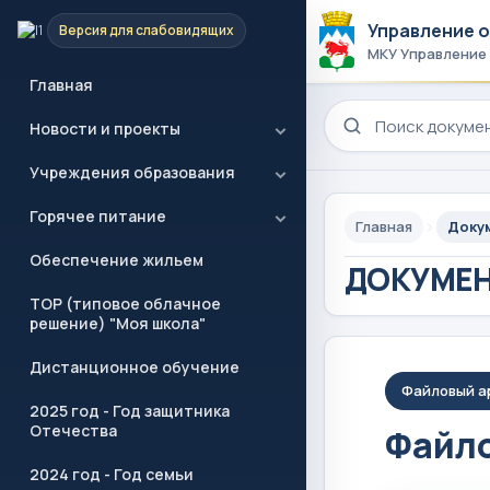
Управление 
Версия для слабовидящих
МКУ Управление
Главная
Поиск по сайту
Новости и проекты
Учреждения образования
Горячее питание
Главная
Доку
Обеспечение жильем
ДОКУМЕ
ТОР (типовое облачное
решение) "Моя школа"
Дистанционное обучение
Файловый а
2025 год - Год защитника
Отечества
Файло
2024 год - Год семьи