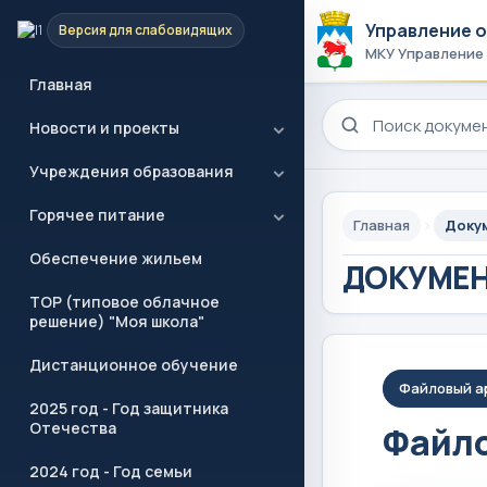
Управление 
Версия для слабовидящих
МКУ Управление
Главная
Поиск по сайту
Новости и проекты
Учреждения образования
Горячее питание
Главная
Доку
Обеспечение жильем
ДОКУМЕ
ТОР (типовое облачное
решение) "Моя школа"
Дистанционное обучение
Файловый а
2025 год - Год защитника
Отечества
Файло
2024 год - Год семьи