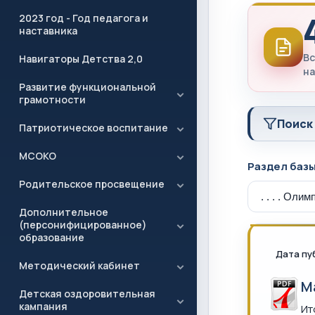
2023 год - Год педагога и
наставника
Вс
Навигаторы Детства 2,0
на
Развитие функциональной
грамотности
Поиск
Патриотическое воспитание
МСОКО
Раздел баз
Родительское просвещение
Дополнительное
(персонифицированное)
образование
Дата пу
Методический кабинет
М
Детская оздоровительная
кампания
Ит