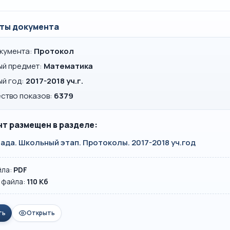
ты документа
окумента:
Протокол
ый предмет:
Математика
ый год:
2017-2018 уч.г.
ство показов:
6379
т размещен в разделе:
да. Школьный этап. Протоколы. 2017-2018 уч.год
йла:
PDF
 файла:
110 Кб
ть
Открыть