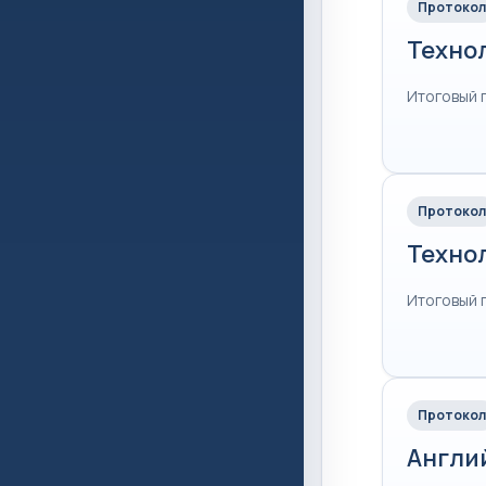
Протокол
Техно
Итоговый 
Протокол
Техно
Итоговый 
Протокол
Англи