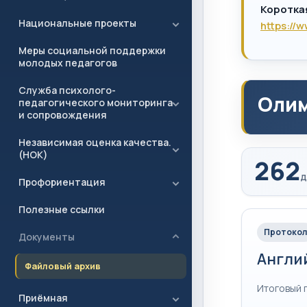
Коротка
Национальные проекты
https://
Меры социальной поддержки
молодых педагогов
Служба психолого-
Олим
педагогического мониторинга
и сопровождения
Независимая оценка качества.
(НОК)
262
д
Профориентация
Полезные ссылки
Протокол
Документы
Англи
Файловый архив
Итоговый 
Приёмная