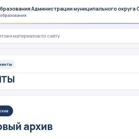
образования Администрации муниципального округа 
 образования
менты
НТЫ
рхив
вый архив