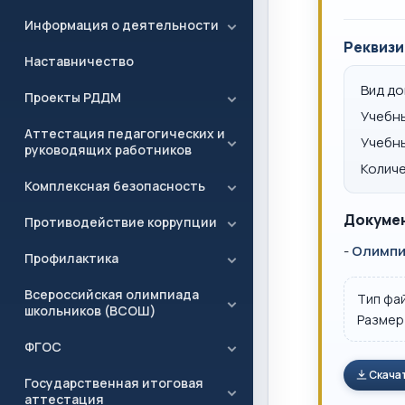
Информация о деятельности
Реквизи
Наставничество
Вид д
Проекты РДДМ
Учебн
Аттестация педагогических и
Учебн
руководящих работников
Количе
Комплексная безопасность
Докумен
Противодействие коррупции
-
Олимпиа
Профилактика
Всероссийская олимпиада
Тип фа
школьников (ВСОШ)
Размер
ФГОС
Скача
Государственная итоговая
аттестация