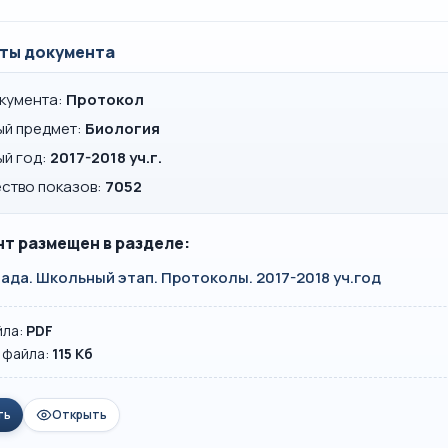
ты документа
окумента:
Протокол
ый предмет:
Биология
ый год:
2017-2018 уч.г.
ство показов:
7052
т размещен в разделе:
да. Школьный этап. Протоколы. 2017-2018 уч.год
йла:
PDF
 файла:
115 Кб
ть
Открыть