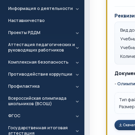
Информация о деятельности
Реквизи
Наставничество
Вид д
Проекты РДДМ
Учебн
Аттестация педагогических и
Учебн
руководящих работников
Количе
Комплексная безопасность
Докумен
Противодействие коррупции
-
Олимпиа
Профилактика
Всероссийская олимпиада
Тип фа
школьников (ВСОШ)
Размер
ФГОС
Скача
Государственная итоговая
аттестация