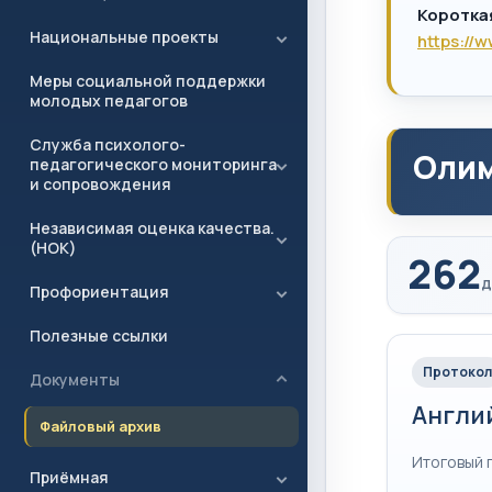
Коротка
Национальные проекты
https://
Меры социальной поддержки
молодых педагогов
Служба психолого-
Олим
педагогического мониторинга
и сопровождения
Независимая оценка качества.
(НОК)
262
д
Профориентация
Полезные ссылки
Протокол
Документы
Англи
Файловый архив
Итоговый 
Приёмная