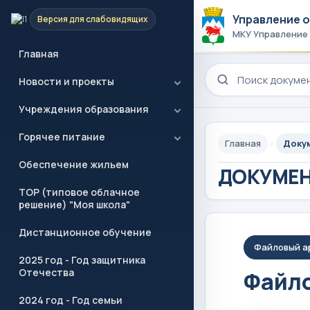
Управление 
Версия для слабовидящих
МКУ Управление
Главная
Поиск по сайту
Новости и проекты
Учреждения образования
Горячее питание
Главная
Доку
Обеспечение жильем
ДОКУМЕ
ТОР (типовое облачное
решение) "Моя школа"
Дистанционное обучение
Файловый а
2025 год - Год защитника
Отечества
Файло
2024 год - Год семьи