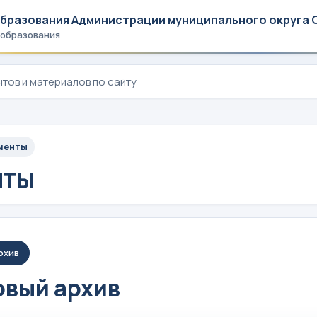
образования Администрации муниципального округа 
 образования
менты
НТЫ
рхив
вый архив