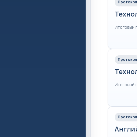
Протокол
Техно
Итоговый 
Протокол
Техно
Итоговый 
Протокол
Англи