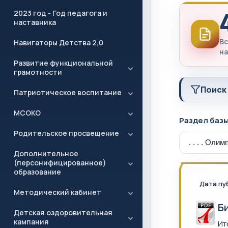
2023 год - Год педагога и
наставника
Вс
Навигаторы Детства 2,0
на
Развитие функциональной
грамотности
Поиск
Патриотическое воспитание
МСОКО
Раздел баз
Родительское просвещение
Дополнительное
(персонифицированное)
образование
Дата пу
Методический кабинет
Б
Детская оздоровительная
кампания
Ит