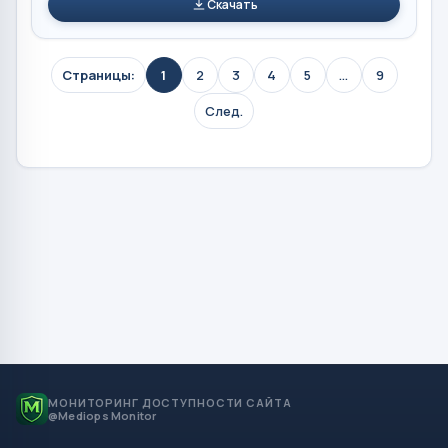
Скачать
Страницы:
1
2
3
4
5
...
9
След.
МОНИТОРИНГ ДОСТУПНОСТИ САЙТА
@Mediops Monitor