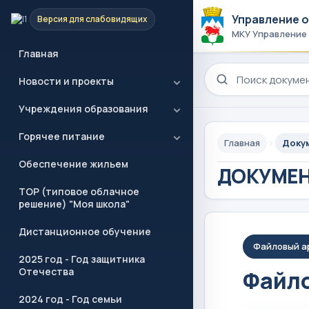
Управление 
Версия для слабовидящих
МКУ Управление
Главная
Поиск по сайту
Новости и проекты
Учреждения образования
Горячее питание
Главная
Доку
Обеспечение жильем
ДОКУМЕ
ТОР (типовое облачное
решение) "Моя школа"
Дистанционное обучение
Файловый а
2025 год - Год защитника
Отечества
Файло
2024 год - Год семьи