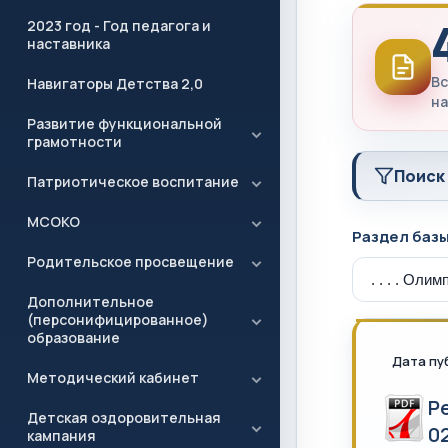
2023 год - Год педагога и
наставника
Вс
Навигаторы Детства 2,0
на
Развитие функциональной
грамотности
Поиск
Патриотическое воспитание
МСОКО
Раздел баз
Родительское просвещение
Дополнительное
(персонифицированное)
образование
Дата пу
Методический кабинет
Р
Детская оздоровительная
02
кампания