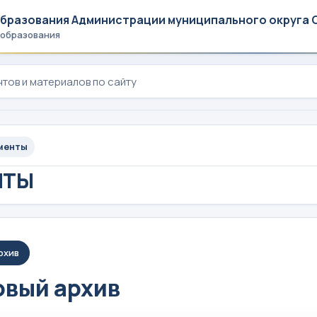
образования Администрации муниципального округа 
 образования
менты
НТЫ
рхив
вый архив