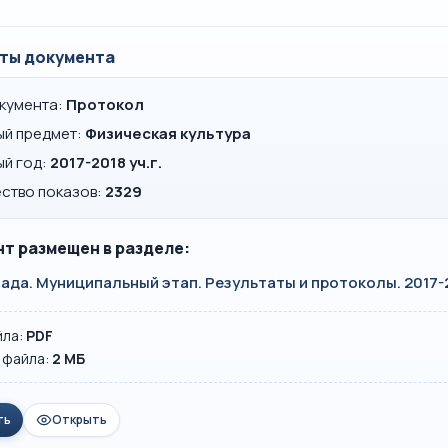
ты документа
окумента:
Протокол
ый предмет:
Физическая культура
ый год:
2017-2018 уч.г.
ство показов:
2329
т размещен в разделе:
да. Муниципальный этап. Результаты и протоколы. 2017-20
йла:
PDF
 файла:
2 MБ
ть
Открыть