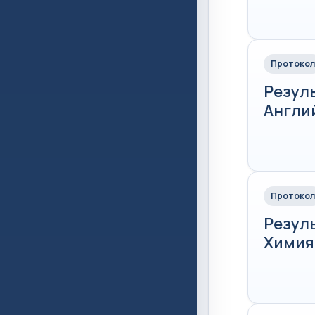
Протокол
Резул
Англий
Протокол
Резул
Химия.