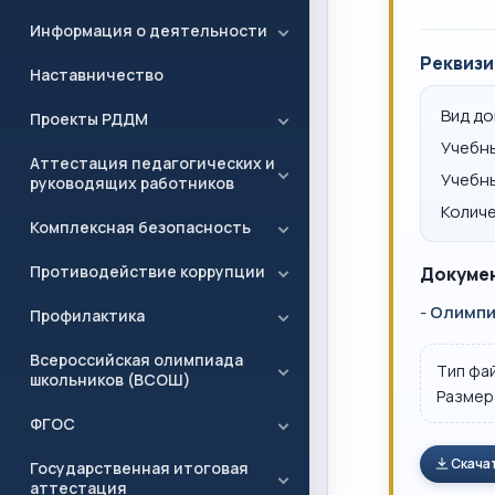
Информация о деятельности
Реквизи
Наставничество
Вид д
Проекты РДДМ
Учебн
Аттестация педагогических и
Учебн
руководящих работников
Количе
Комплексная безопасность
Противодействие коррупции
Докумен
-
Олимпиа
Профилактика
Всероссийская олимпиада
Тип фа
школьников (ВСОШ)
Размер
ФГОС
Скача
Государственная итоговая
аттестация