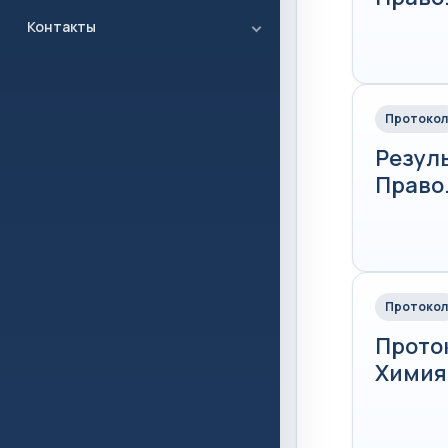
Контакты
Протокол
Резул
Право.
Протокол
Прото
Химия.