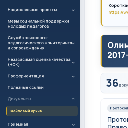
Коротка
Национальные проекты
https://
Меры социальной поддержки
молодых педагогов
Служба психолого-
Олим
педагогического мониторинга
и сопровождения
2017-
Независимая оценка качества.
(НОК)
Профориентация
36
доку
Полезные ссылки
Документы
Протокол
Файловый архив
Прото
Приёмная
Право.