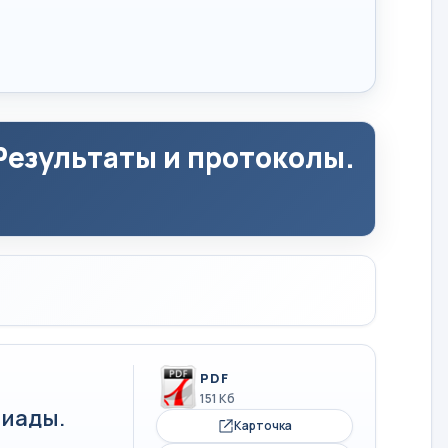
езультаты и протоколы.
PDF
151 Кб
иады.
Карточка