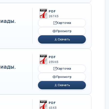
PDF
267 Кб
иады.
Карточка
Просмотр
Скачать
PDF
235 Кб
иады.
Карточка
Просмотр
Скачать
PDF
45 Кб