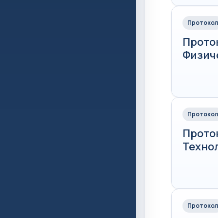
Протокол
Прото
Физиче
Протокол
Прото
Технол
Протокол