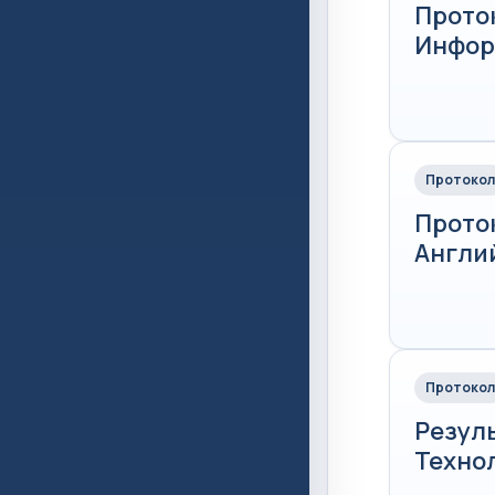
Прото
Информ
Протокол
Прото
Англий
Протокол
Резул
Технол