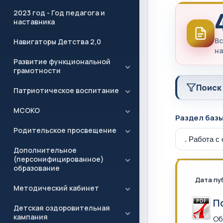
2023 год - Год педагога и
наставника
Вс
Навигаторы Детства 2,0
на
Развитие функциональной
грамотности
Поиск
Патриотическое воспитание
МСОКО
Раздел баз
Родительское просвещение
Дополнительное
(персонифицированное)
образование
Дата пу
Методический кабинет
П
Детская оздоровительная
кампания
Об