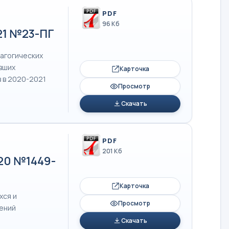
PDF
96 Кб
21 №23-ПГ
дагогических
вших
Карточка
 в 2020-2021
Просмотр
Скачать
PDF
201 Кб
020 №1449-
Карточка
хся и
Просмотр
ений
Скачать