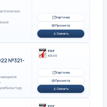
дагогических
Карточка
йской
Просмотр
Скачать
PDF
835 Кб
022 №321-
Карточка
бучающихся
Просмотр
и
учебном году
Скачать
PDF