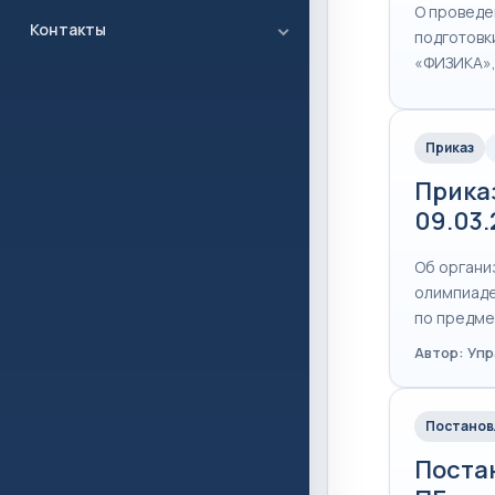
О проведе
Контакты
подготовк
«ФИЗИКА»
Приказ
Прика
09.03
Об органи
олимпиаде
по предм
Автор: Уп
Постанов
Постан