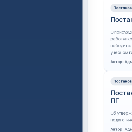
Постанов
Постан
О присужд
работнико
победител
учебном г
Автор: Ад
Постанов
Постан
ПГ
Об утверж
педагогич
Автор: Ад