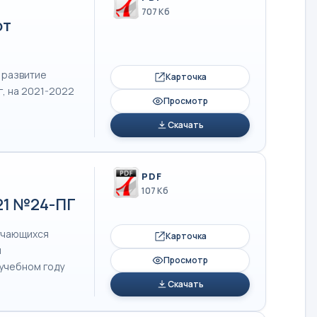
707 Кб
от
 развитие
Карточка
г, на 2021-2022
Просмотр
Скачать
PDF
107 Кб
021 №24-ПГ
бучающихся
Карточка
и
Просмотр
учебном году
Скачать