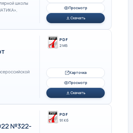
улярной школы
Просмотр
МАТИКА»,
Скачать
PDF
2 МБ
от
 всероссийской
Карточка
Просмотр
Скачать
PDF
91 Кб
022 №322-