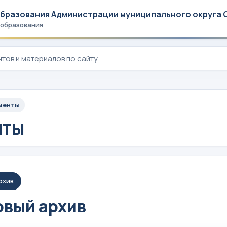
образования Администрации муниципального округа 
 образования
менты
НТЫ
рхив
вый архив