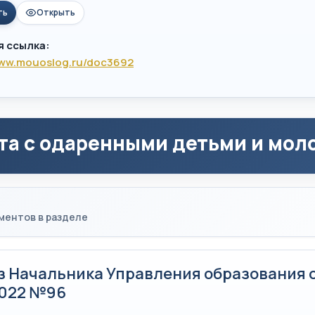
ть
Открыть
я ссылка:
www.mouoslog.ru/doc3692
та с одаренными детьми и мо
ментов в разделе
з Начальника Управления образования 
2022 №96