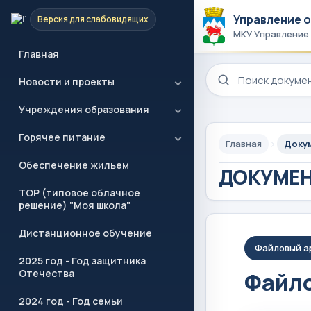
Управление 
Версия для слабовидящих
МКУ Управление
Главная
Поиск по сайту
Новости и проекты
Учреждения образования
Горячее питание
Главная
Доку
Обеспечение жильем
ДОКУМЕ
ТОР (типовое облачное
решение) "Моя школа"
Дистанционное обучение
Файловый а
2025 год - Год защитника
Отечества
Файло
2024 год - Год семьи