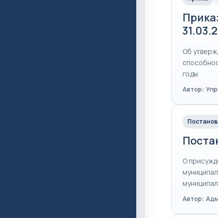
Прика
31.03.
Об утверж
способнос
годы
Автор: Уп
Постанов
Постан
О присужд
муниципал
муниципал
Автор: Ад