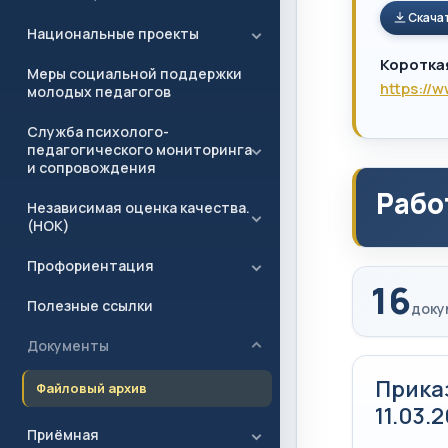
Скача
Национальные проекты
Коротка
Меры социальной поддержки
https://
молодых педагогов
Служба психолого-
педагогического мониторинга
и сопровождения
Рабо
Независимая оценка качества.
(НОК)
Профориентация
16
Полезные ссылки
доку
Документы
Прика
Файловый архив
11.03.
Приёмная