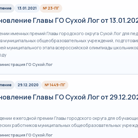
ление
13.01.2021
№ 23-ПГ
овление Главы ГО Сухой Лог от 13.01.20
ении именных премий Главы городского округа Сухой Лог для пе
в муниципальных общеобразовательных учреждений, подготови
ей муниципального этапа всероссийской олимпиады школьников
оду
министрация ГО Сухой Лог
ление
29.12.2020
№ 1449-ПГ
овление Главы ГО Сухой Лог от 29.12.2
дении ежегодной премии Главы городского округа для обучающи
еских работников муниципальных общеобразовательных учрежд
министрация ГО Сухой Лог