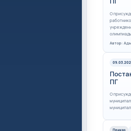
ПГ
О присужд
работнико
учреждени
олимпиады
Автор: Ад
09.03.20
Постан
ПГ
О присужд
муниципал
муниципал
Приказ