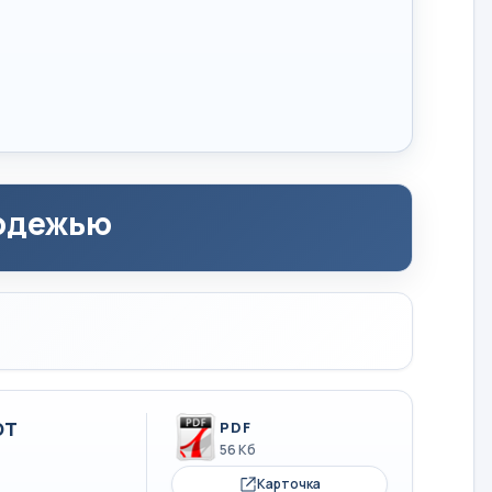
лодежью
от
PDF
56 Кб
Карточка