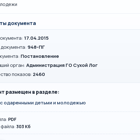
лодежи
ты документа
документа:
17.04.2015
 документа:
948-ПГ
окумента:
Постановление
вший орган:
Администрация ГО Сухой Лог
ство показов:
2460
т размещен в разделе:
 с одаренными детьми и молодежью
йла:
PDF
 файла:
303 Кб