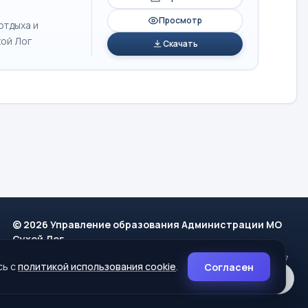
Просмотр
отдыха и
хой Лог
Скачать
© 2026 Управление образования Администрации МО
Сухой Лог
624800, Свердловская область, г. Сухой Лог, ул. Кирова, дом 7
сь с
политикой использования cookie
.
Согласен
8 (34373) 4-33-85
info@mouoslog.ru
Политика cookie