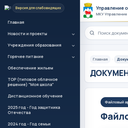
Управление 
Версия для слабовидящих
МКУ Управление
Главная
Поиск по сайту
Новости и проекты
Учреждения образования
Горячее питание
Главная
Доку
Обеспечение жильем
ДОКУМЕ
ТОР (типовое облачное
решение) "Моя школа"
Дистанционное обучение
Файловый а
2025 год - Год защитника
Отечества
Файло
2024 год - Год семьи