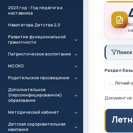
2023 год - Год педагога и
наставника
Вс
Навигаторы Детства 2,0
на
Развитие функциональной
грамотности
Поиск
Патриотическое воспитание
МСОКО
Раздел баз
Родительское просвещение
Дополнительное
(персонифицированное)
Документ не 
образование
Методический кабинет
Летн
Детская оздоровительная
кампания