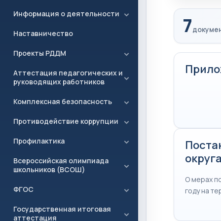
Информация о деятельности
7
докумен
Наставничество
Проекты РДДМ
Прило
Аттестация педагогических и
руководящих работников
Комплексная безопасность
Противодействие коррупции
Профилактика
Поста
округа
Всероссийская олимпиада
школьников (ВСОШ)
О мерах п
ФГОС
году на т
Государственная итоговая
аттестация