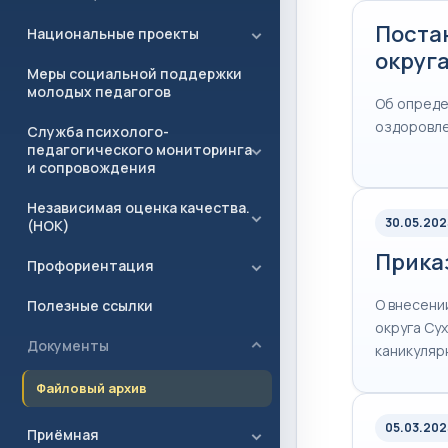
Поста
Национальные проекты
округа
Меры социальной поддержки
молодых педагогов
Об опреде
оздоровле
Служба психолого-
педагогического мониторинга
и сопровождения
Независимая оценка качества.
30.05.202
(НОК)
Прика
Профориентация
О внесени
Полезные ссылки
округа Сух
Документы
каникуляр
Файловый архив
05.03.202
Приёмная