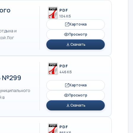
ого
PDF
104 Кб
Карточка
отдыха и
Просмотр
хой Лог
Скачать
PDF
446 Кб
5 №299
Карточка
муниципального
Просмотр
й в
Скачать
PDF
865 Кб