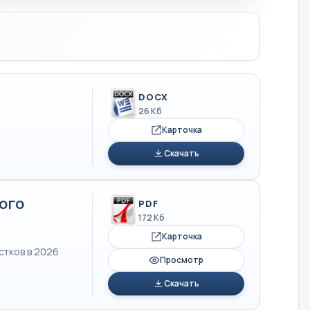
DOCX
26 Кб
Карточка
Скачать
ого
PDF
172 Кб
Карточка
стков в 2026
Просмотр
Скачать