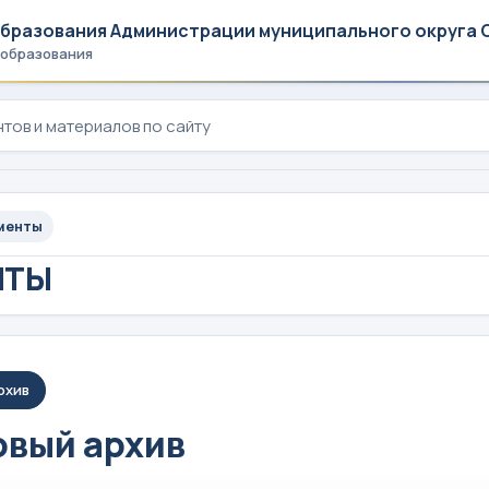
образования Администрации муниципального округа 
 образования
менты
НТЫ
рхив
вый архив