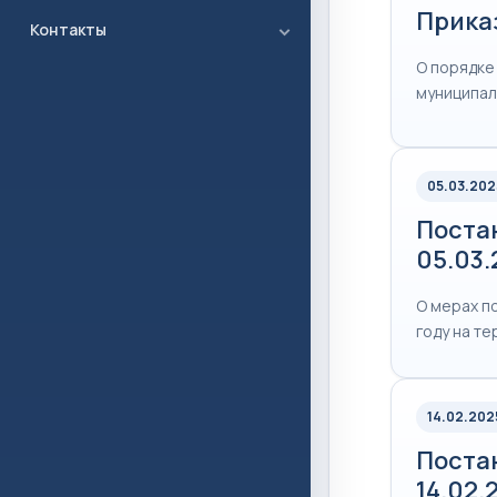
Приказ
Контакты
О порядке
муниципал
05.03.202
Поста
05.03
О мерах п
году на т
14.02.202
Поста
14.02