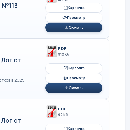
5 №113
Карточка
Просмотр
Скачать
PDF
910 Кб
Лог от
Карточка
Просмотр
стков в 2025
Скачать
PDF
92 Кб
Лог от
Карточка