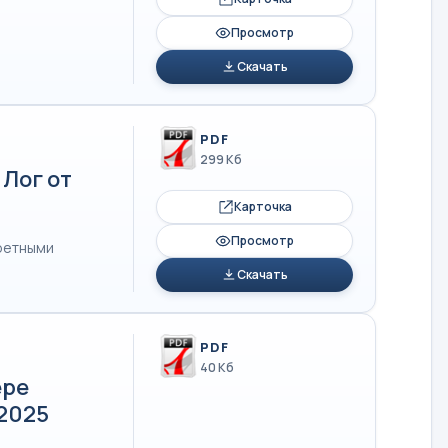
Просмотр
Скачать
PDF
299 Кб
Лог от
Карточка
Просмотр
ретными
Скачать
PDF
40 Кб
ере
.2025