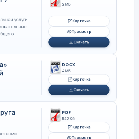
2 МБ
льной услуги
Карточка
азовательные
Просмотр
общего
Скачать
а»
DOCX
й
4 МБ
Карточка
Скачать
руга
PDF
542 Кб
Карточка
ретными
Просмотр