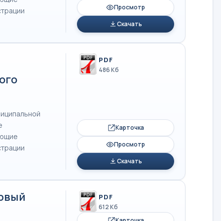
Просмотр
страции
Скачать
PDF
486 Кб
ого
ниципальной
е
Карточка
ующие
Просмотр
страции
Скачать
ервый
PDF
612 Кб
Карточка