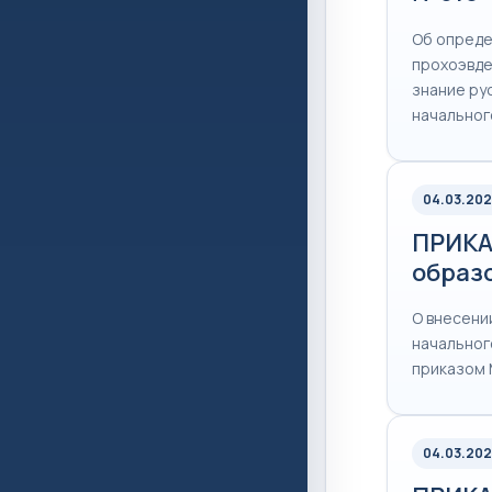
Об опреде
прохоэвде
знание ру
начальног
04.03.202
ПРИКА
образо
О внесени
начальног
приказом 
04.03.202