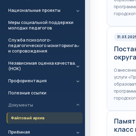
программы
Национальные проекты
городског
Меры социальной поддержки
молодых педагогов
31.03.202
Служба психолого-
педагогического мониторинга
Поста
и сопровождения
округа
Независимая оценка качества.
(НОК)
О внесени
услуги «П
Профориентация
образоват
программы
Полезные ссылки
городског
Документы
Файловый архив
Памят
класс 
Приёмная