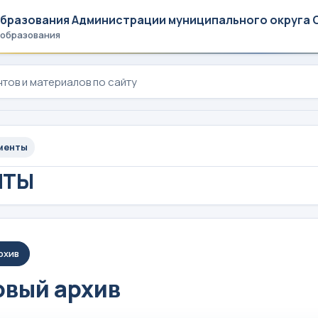
образования Администрации муниципального округа 
 образования
менты
НТЫ
рхив
вый архив