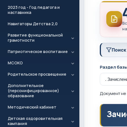
2023 год - Год педагога и
наставника
Вс
Навигаторы Детства 2,0
на
Развитие функциональной
грамотности
Поиск
Патриотическое воспитание
МСОКО
Раздел баз
Родительское просвещение
Дополнительное
(персонифицированное)
Документ не 
образование
Методический кабинет
Зачи
Детская оздоровительная
кампания