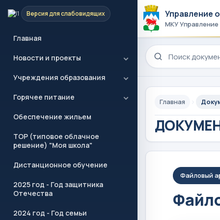
Управление 
Версия для слабовидящих
МКУ Управление
Главная
Поиск по сайту
Новости и проекты
Учреждения образования
Горячее питание
Главная
Доку
Обеспечение жильем
ДОКУМЕ
ТОР (типовое облачное
решение) "Моя школа"
Дистанционное обучение
Файловый а
2025 год - Год защитника
Отечества
Файло
2024 год - Год семьи