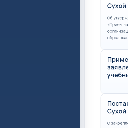
Сухой 
Об утверж
«Прием за
организац
образова
Приме
заявле
учебны
Поста
Сухой 
О закрепл