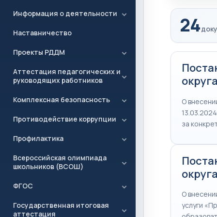
Информация о деятельности
24
доку
Наставничество
Проекты РДДМ
Поста
Аттестация педагогических и
округа
руководящих работников
Комплексная безопасность
О внесени
13.03.202
Противодействие коррупции
за конкре
Профилактика
Всероссийская олимпиада
Поста
школьников (ВСОШ)
округа
ФГОС
О внесени
Государственная итоговая
услуги «П
аттестация
образоват