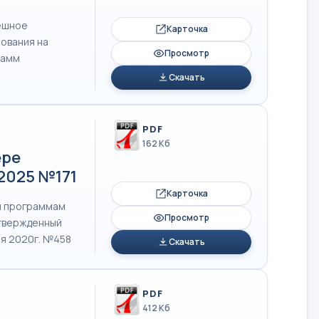
ешное
Карточка
ования на
Просмотр
рамм
Скачать
PDF
162 Кб
ере
.2025 №171
Карточка
м программам
Просмотр
утвержденный
я 2020г. №458
Скачать
PDF
412 Кб