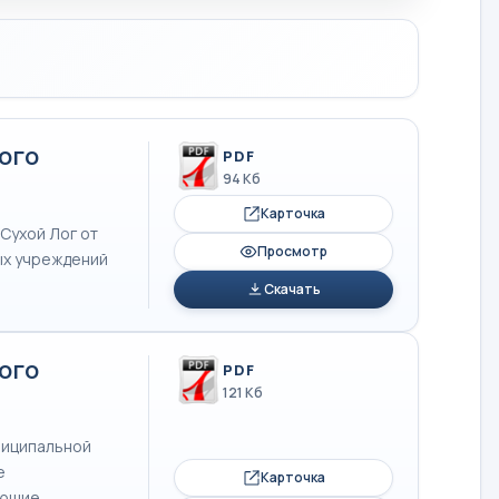
ого
PDF
94 Кб
Карточка
Сухой Лог от
Просмотр
ых учреждений
Скачать
ого
PDF
121 Кб
ниципальной
е
Карточка
ующие