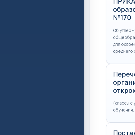
ПРИКА
образо
№170
Об утверж
общеобраз
для освое
среднего 
Переч
органи
откро
(классы с
обучения,
Поста