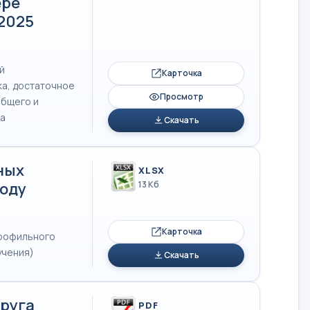
ере
.2025
й
Карточка
ка, достаточное
Просмотр
общего и
ва
Скачать
ных
XLSX
году
13 Кб
Карточка
профильного
учения)
Скачать
руга
PDF