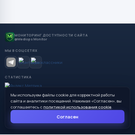
МОНИТОРИНГ ДОСТУПНОСТИ САЙТА
@Mediops Monitor
МЫ В СОЦСЕТЯХ
СТАТИСТИКА
Мы используем файлы cookie для корректной работы
© 2026 Управление образования Администрации МО
сайта и аналитики посещений. Нажимая «Согласен», вы
Сухой Лог
соглашаетесь с
политикой использования cookie
.
624800, Свердловская область, г. Сухой Лог, ул. Кирова, дом 7
Согласен
8 (34373) 4-33-85
info@mouoslog.ru
Политика cookie