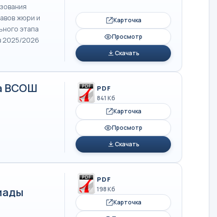
азования
авов жюри и
Карточка
ьного этапа
Просмотр
в 2025/2026
Скачать
а ВСОШ
PDF
841 Кб
Карточка
Просмотр
Скачать
PDF
иады
198 Кб
Карточка