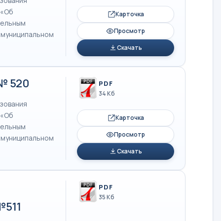
азования
 «Об
Карточка
тельным
Просмотр
в муниципальном
Скачать
 № 520
PDF
34 Кб
азования
 «Об
Карточка
тельным
Просмотр
в муниципальном
Скачать
PDF
35 Кб
№511