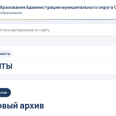
образования Администрации муниципального округа 
 образования
менты
НТЫ
рхив
вый архив