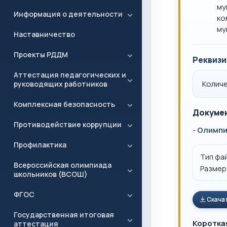
му
Информация о деятельности
ко
му
Наставничество
Проекты РДДМ
Реквизи
Аттестация педагогических и
Количе
руководящих работников
Комплексная безопасность
Докумен
Противодействие коррупции
-
Олимпи
Профилактика
Тип фа
Всероссийская олимпиада
Размер
школьников (ВСОШ)
ФГОС
Скача
Государственная итоговая
Коротка
аттестация