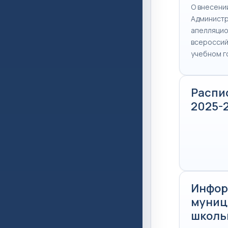
О внесени
Администр
апелляцио
всероссий
учебном г
Распи
2025-
Инфор
муниц
школь