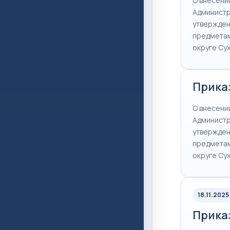
О внесени
Администр
утвержден
предметам
округе Су
Приказ
О внесени
Администр
утвержден
предметам
округе Су
18.11.2025
Приказ