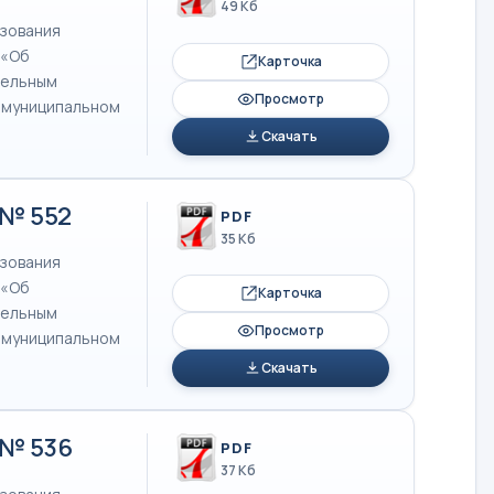
49 Кб
азования
 «Об
Карточка
тельным
Просмотр
в муниципальном
Скачать
 № 552
PDF
35 Кб
азования
 «Об
Карточка
тельным
Просмотр
в муниципальном
Скачать
 № 536
PDF
37 Кб