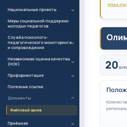
https://
Национальные проекты
Меры социальной поддержки
молодых педагогов
Олим
Служба психолого-
педагогического мониторинга
и сопровождения
Независимая оценка качества.
20
(НОК)
док
Профориентация
Полезные ссылки
Положе
Документы
Количеств
региональ
Файловый архив
Приёмная