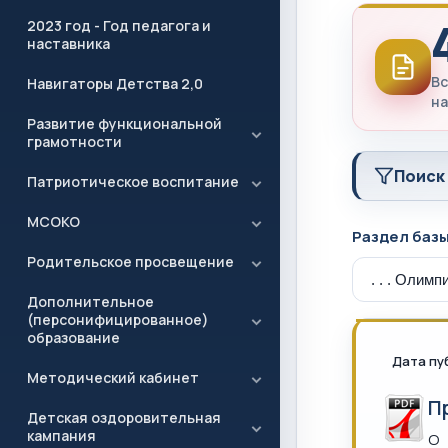
2023 год - Год педагога и
наставника
Вс
Навигаторы Детства 2,0
на
Развитие функциональной
грамотности
Поиск
Патриотическое воспитание
МСОКО
Раздел баз
Родительское просвещение
Дополнительное
(персонифицированное)
образование
Дата пу
Методический кабинет
П
Детская оздоровительная
кампания
О 