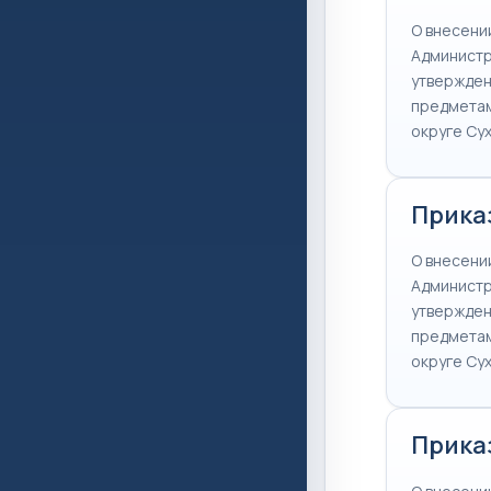
О внесени
Администр
утвержден
предметам
округе Су
Приказ
О внесени
Администр
утвержден
предметам
округе Су
Приказ