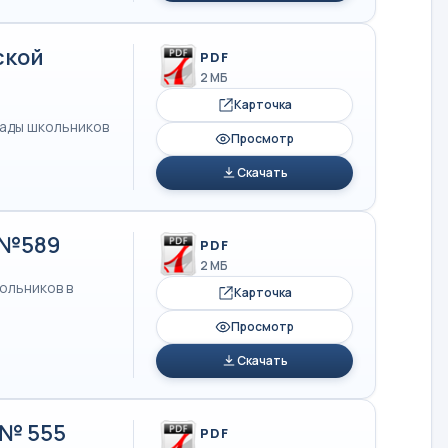
ской
PDF
2 МБ
Карточка
иады школьников
Просмотр
Скачать
5 №589
PDF
2 МБ
ольников в
Карточка
Просмотр
Скачать
 № 555
PDF