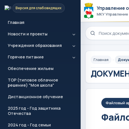
Управление 
Версия для слабовидящих
МКУ Управление
Главная
Поиск по сайту
Новости и проекты
Учреждения образования
Горячее питание
Главная
Доку
Обеспечение жильем
ДОКУМЕ
ТОР (типовое облачное
решение) "Моя школа"
Дистанционное обучение
Файловый а
2025 год - Год защитника
Отечества
Файло
2024 год - Год семьи