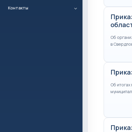
Контакты
Прика
област
Об органи
в Свердло
Приказ
Об итогах
муниципал
Приказ