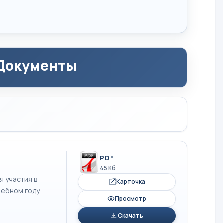
 Документы
PDF
45 Кб
 участия в
Карточка
чебном году
Просмотр
Скачать