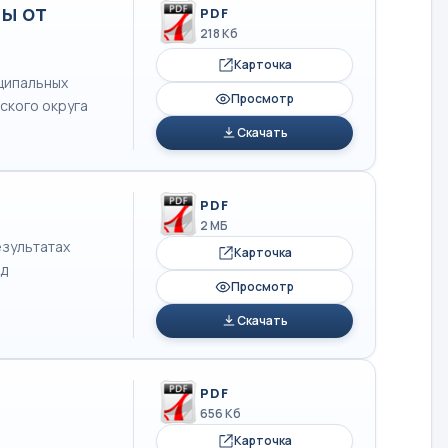
ы от
PDF
218 Кб
Карточка
иципальных
Просмотр
ского округа
Скачать
PDF
2 МБ
езультатах
Карточка
од
Просмотр
Скачать
PDF
656 Кб
Карточка