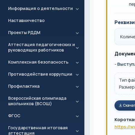
пе
Информация о деятельности
Наставничество
Реквизи
Проекты РДДМ
Количе
Аттестация педагогических и
руководящих работников
Докумен
Комплексная безопасность
-
Выступ
Противодействие коррупции
Тип фа
Профилактика
Размер
Всероссийская олимпиада
школьников (ВСОШ)
Скача
ФГОС
Коротка
https://
Государственная итоговая
аттестация