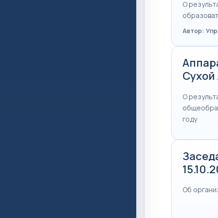
О результ
образоват
Автор: Уп
Аппар
Сухой 
О результ
общеобраз
году
Засед
15.10.
Об органи