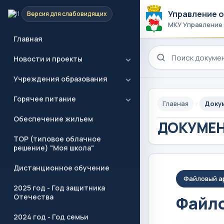
Управление 
Версия для слабовидящих
МКУ Управление
Главная
Поиск по сайту
Новости и проекты
Учреждения образования
Горячее питание
Главная
Доку
Обеспечение жильем
ДОКУМЕ
ТОР (типовое облачное
решение) "Моя школа"
Дистанционное обучение
Файловый а
2025 год - Год защитника
Отечества
Файло
2024 год - Год семьи