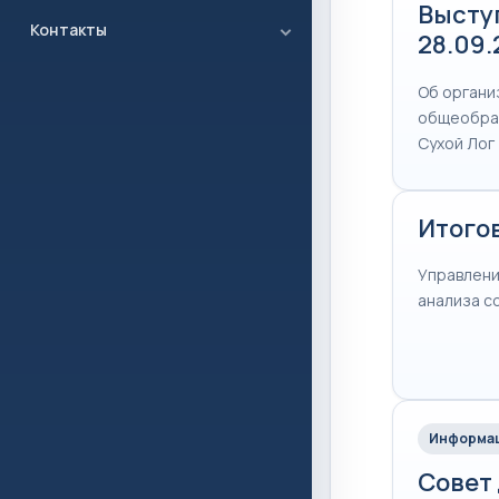
Высту
Контакты
28.09
Об органи
общеобраз
Сухой Лог
Итого
Управлени
анализа с
Информац
Совет 