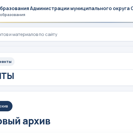
образования Администрации муниципального округа 
 образования
менты
НТЫ
рхив
вый архив