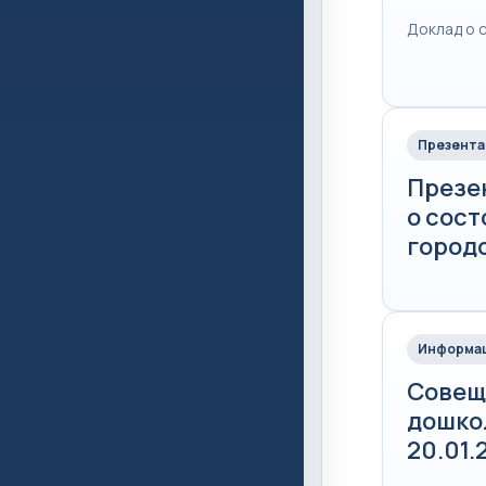
Доклад о 
Презента
Презен
о сос
городс
Информац
Совещ
дошко
20.01.