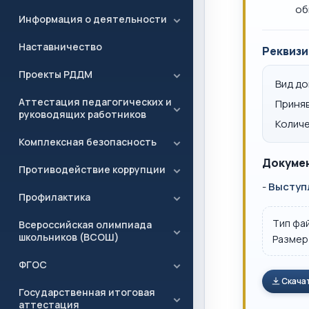
об
Информация о деятельности
Наставничество
Реквизи
Проекты РДДМ
Вид д
Аттестация педагогических и
Приня
руководящих работников
Количе
Комплексная безопасность
Докумен
Противодействие коррупции
-
Выступ
Профилактика
Тип фа
Всероссийская олимпиада
школьников (ВСОШ)
Размер
ФГОС
Скача
Государственная итоговая
аттестация