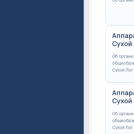
Аппар
Сухой 
Об органи
общеобраз
Сухой Лог.
Аппар
Сухой 
Об органи
общеобраз
Сухой Лог.