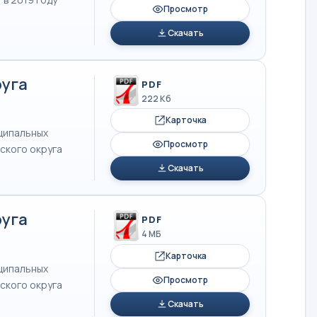
Просмотр
Скачать
руга
PDF
222 Кб
Карточка
иципальных
Просмотр
ского округа
Скачать
руга
PDF
4 МБ
Карточка
иципальных
Просмотр
ского округа
Скачать