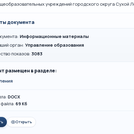
щеобразовательных учреждений городского округа Сухой Ло
ты документа
окумента:
Информационные материалы
вший орган:
Управление образования
ство показов:
3083
т размещен в разделе:
ления
йла:
DOCX
 файла:
69 Кб
ть
Открыть