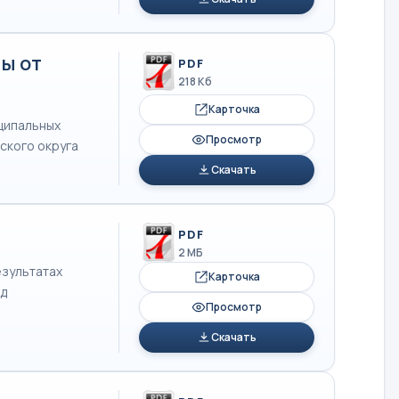
ы от
PDF
218 Кб
Карточка
иципальных
Просмотр
ского округа
Скачать
PDF
2 МБ
езультатах
Карточка
од
Просмотр
Скачать