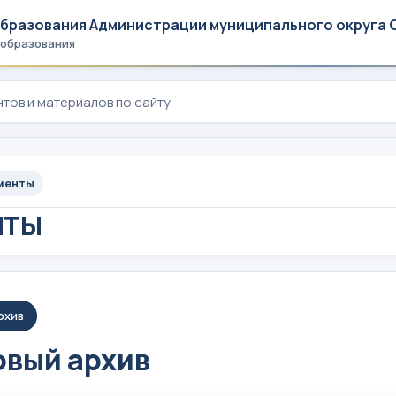
образования Администрации муниципального округа 
 образования
менты
НТЫ
рхив
вый архив