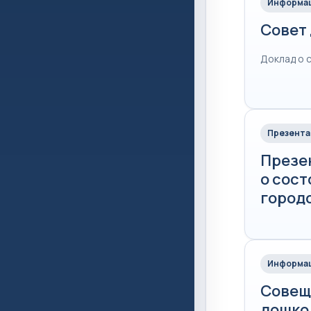
Информац
Совет 
Доклад о 
Презента
Презен
о сос
городс
Информац
Совещ
дошко