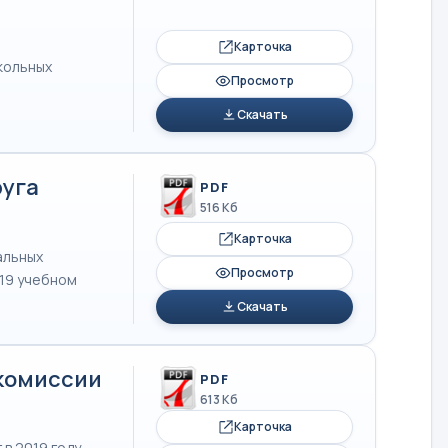
Карточка
кольных
Просмотр
Скачать
руга
PDF
516 Кб
Карточка
альных
Просмотр
019 учебном
Скачать
комиссии
PDF
613 Кб
Карточка
 в 2019 году