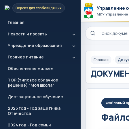
Управление 
Версия для слабовидящих
МКУ Управление
Главная
Поиск по сайту
Новости и проекты
Учреждения образования
Горячее питание
Главная
Доку
Обеспечение жильем
ДОКУМЕ
ТОР (типовое облачное
решение) "Моя школа"
Дистанционное обучение
Файловый а
2025 год - Год защитника
Отечества
Файло
2024 год - Год семьи