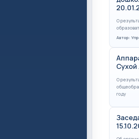
20.01.
О результ
образоват
Автор: Уп
Аппар
Сухой 
О результ
общеобраз
году
Засед
15.10.
Об органи