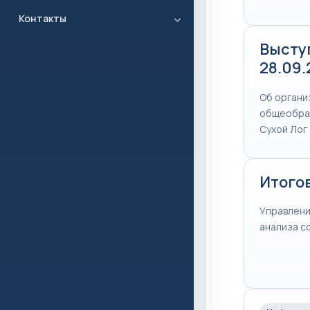
Контакты
Высту
28.09
Об органи
общеобраз
Сухой Лог
Итого
Управлени
анализа с