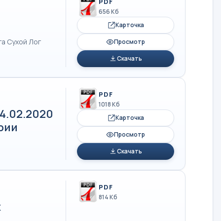
PDF
656 Кб
Карточка
а Сухой Лог
Просмотр
Скачать
PDF
1018 Кб
14.02.2020
Карточка
рии
Просмотр
Скачать
PDF
814 Кб
х