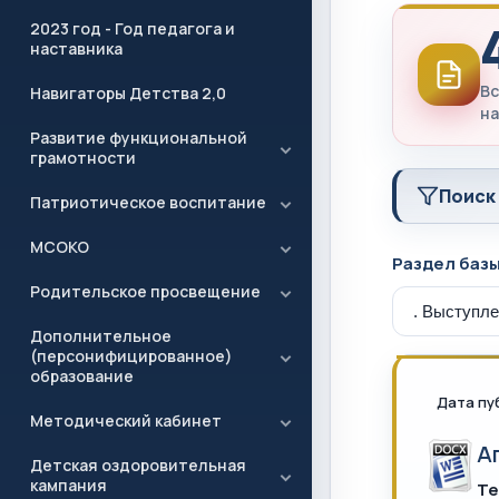
2023 год - Год педагога и
наставника
Вс
Навигаторы Детства 2,0
на
Развитие функциональной
грамотности
Поиск
Патриотическое воспитание
МСОКО
Раздел баз
Родительское просвещение
Дополнительное
(персонифицированное)
образование
Дата пу
Методический кабинет
А
Детская оздоровительная
кампания
Те