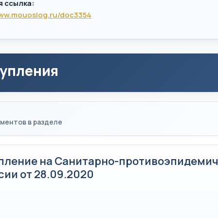
я ссылка:
www.mouoslog.ru/doc3354
упления
ментов в разделе
пление на Санитарно-противоэпидеми
ии от 28.09.2020