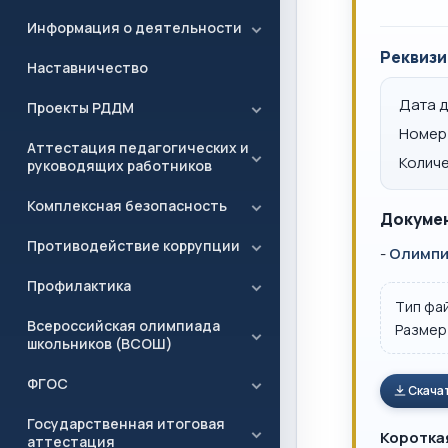
Информация о деятельности
Реквизи
Наставничество
Дата 
Проекты РДДМ
Номер
Аттестация педагогических и
Количе
руководящих работников
Комплексная безопасность
Докумен
Противодействие коррупции
-
Олимпи
Профилактика
Тип фа
Всероссийская олимпиада
Размер
школьников (ВСОШ)
ФГОС
Скача
Государственная итоговая
Коротка
аттестация