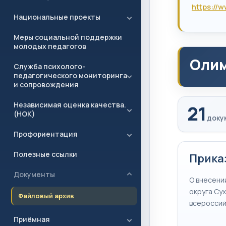
https://
Национальные проекты
Меры социальной поддержки
молодых педагогов
Олим
Служба психолого-
педагогического мониторинга
и сопровождения
Независимая оценка качества.
21
(НОК)
доку
Профориентация
Полезные ссылки
Приказ
Документы
О внесени
округа Су
Файловый архив
всероссий
Приёмная