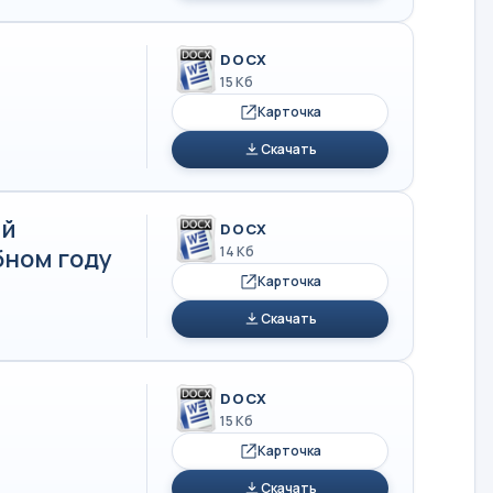
DOCX
15 Кб
Карточка
Скачать
ый
DOCX
бном году
14 Кб
Карточка
Скачать
DOCX
15 Кб
Карточка
Скачать