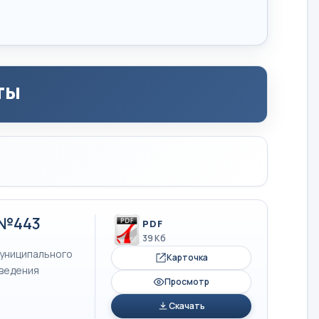
ты
 №443
PDF
39 Кб
муниципального
Карточка
оведения
Просмотр
Скачать