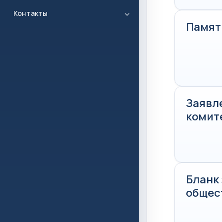
Контакты
Памят
Заявл
комите
Бланк
общес