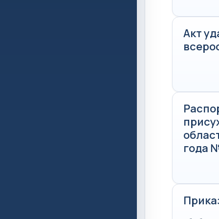
Акт у
всеро
Распо
прису
област
года №
Прика