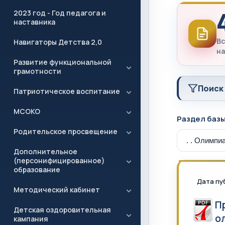
2023 год - Год педагога и
наставника
Вс
Навигаторы Детства 2,0
на
Развитие функциональной
грамотности
Поиск
Патриотическое воспитание
МСОКО
Раздел баз
Родительское просвещение
Дополнительное
(персонифицированное)
образование
Дата пу
Методический кабинет
П
Детская оздоровительная
о
кампания