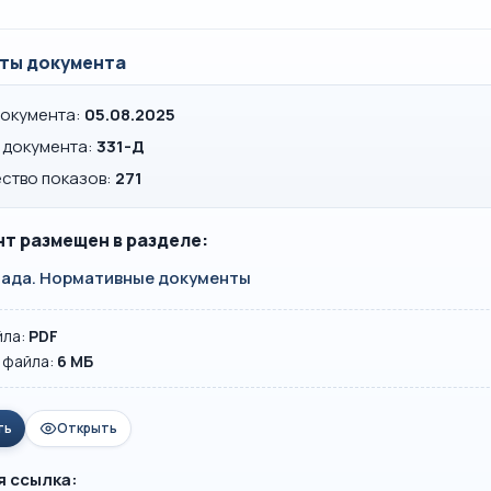
ты документа
документа:
05.08.2025
 документа:
331-Д
ство показов:
271
т размещен в разделе:
ада. Нормативные документы
йла:
PDF
 файла:
6 MБ
ть
Открыть
я ссылка: