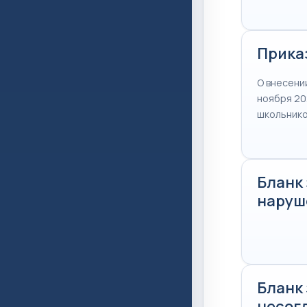
Приказ
О внесени
ноября 20
школьник
Бланк
наруш
Бланк
несог