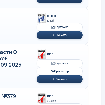
DOCX
13 Кб
Карточка
Скачать
асти О
PDF
кой
.09.2025
Карточка
Просмотр
Скачать
5 №379
PDF
363 Кб