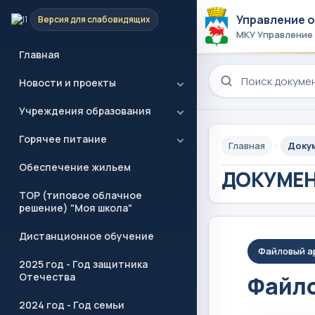
Управление 
Версия для слабовидящих
МКУ Управление
Главная
Поиск по сайту
Новости и проекты
Учреждения образования
Горячее питание
Главная
Доку
Обеспечение жильем
ДОКУМЕ
ТОР (типовое облачное
решение) "Моя школа"
Дистанционное обучение
Файловый а
2025 год - Год защитника
Отечества
Файло
2024 год - Год семьи