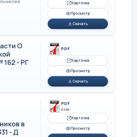
льников в
Карточка
Просмотр
Скачать
асти О
PDF
кой
 162 - РГ
Карточка
Просмотр
Скачать
PDF
6 МБ
Карточка
ников в
Просмотр
31 - Д