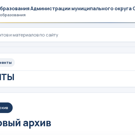
образования Администрации муниципального округа 
 образования
менты
НТЫ
рхив
вый архив