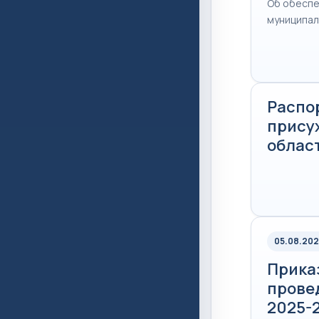
Об обеспе
муниципал
Распо
прису
област
05.08.202
Прика
прове
2025-2