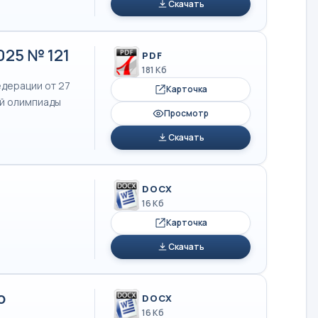
Скачать
025 № 121
PDF
181 Кб
дерации от 27
Карточка
ой олимпиады
Просмотр
Скачать
DOCX
16 Кб
Карточка
Скачать
о
DOCX
16 Кб