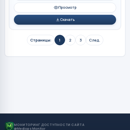
Просмотр
Скачать
Страницы:
1
2
3
След.
МОНИТОРИНГ ДОСТУПНОСТИ САЙТА
@Mediops Monitor